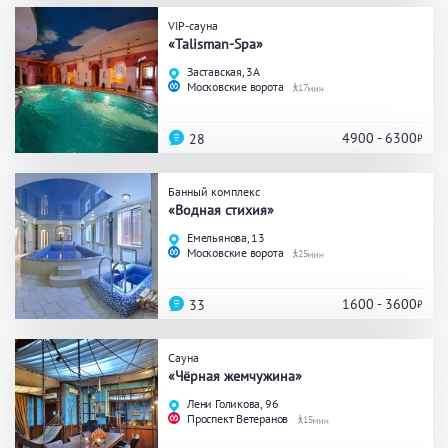
VIP-сауна
Общие
«Talisman-Spa»
Заставская, 3А
Круглосуточно
Общественные бани
Московские ворота
17
Банный комплекс
4900 - 6300
28
Аква-зона
Банный комплекс
«Водная стихия»
Джакузи
Купель
Емельянова, 13
Московские ворота
25
Бассейн
Бассейн на улице
Обливная кадушка
1600 - 3600
33
Сауна
«Чёрная жемчужина»
Развлечения
Лени Голикова, 96
Проспект Ветеранов
15
Бильярд
Караоке