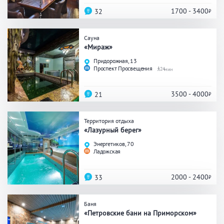
Кальян
Настольные игры
1700 - 3400
32
Сауна
Кухня
«Мираж»
Придорожная, 13
Мангал/ барбекю
Со своей едой
Проспект Просвещения
24
Заказ по меню
Ресторан/ бар
3500 - 4000
21
Территория отдыха
Удобства
«Лазурный берег»
Энергетиков, 70
На берегу водоема
Собственная парковка
Ладожская
Комната отдыха
WI-FI
Детская комната
2000 - 2400
33
Сеновал
Баня
«Петровские бани на Приморском»