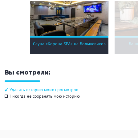
Сауна «Корона-SPA» на Большевиков
Банн
Вы смотрели:
Удалить историю моих просмотров
Никогда не сохранять мою историю