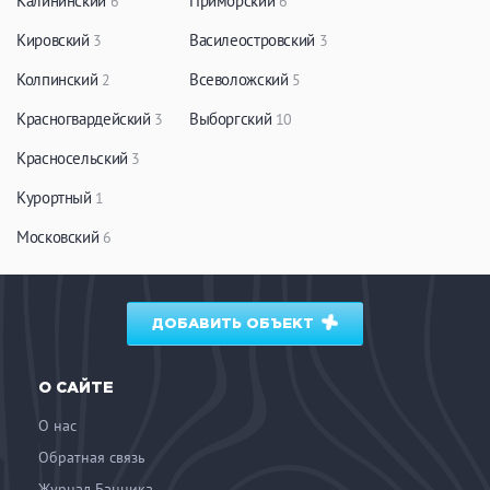
Калининский
Приморский
6
6
Кировский
Василеостровский
3
3
Колпинский
Всеволожский
2
5
Красногвардейский
Выборгский
3
10
Красносельский
3
Курортный
1
Московский
6
ДОБАВИТЬ ОБЪЕКТ
О САЙТЕ
О нас
Обратная связь
Журнал Банника