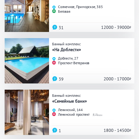
Праздник/Корпоратив
Солнечное, Приморское, 385
Беговая
12000 - 39000
31
Вместимость
Банный комплекс
до 10 человек
от 10 до 20 человек
«На Доблести»
от 20 человек
Доблести, 27
Проспект Ветеранов
2000 - 17000
39
Банные услуги
Массаж
Веники
Банный комплекс
«Семейные бани»
Кедровая бочка
Парильщик/ банщик
Ленинский, 144
СПА
Банный чан
Ленинский проспект
18
Гидромассаж
1800 - 14500
1