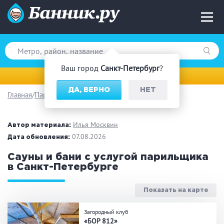
Ваш город
Санкт-Петербург
?
Санкт-Петербург
ДА, ВЕРНО
НЕТ
Главная
Парильщик/ банщик
Вид парной
Русская баня
Турецкая баня
Илья Москвин
Автор материала:
Финская сауна
07.08.2026
Инфракрасная сауна
Дата обновления:
На дровах
Сауны и бани с услугой парильщика
в Санкт-Петербурге
Показать на карте
Поводы
Загородный клуб
Загородный отдых
Премиум бани
«БОР 812»