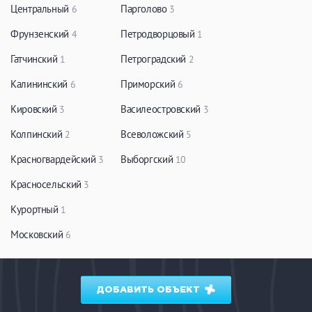
Центральный
Парголово
6
3
Фрунзенский
Петродворцовый
4
1
Гатчинский
Петроградский
1
2
Калининский
Приморский
6
6
Кировский
Василеостровский
3
3
Колпинский
Всеволожский
2
5
Красногвардейский
Выборгский
3
10
Красносельский
3
Курортный
1
Московский
6
ДОБАВИТЬ ОБЪЕКТ