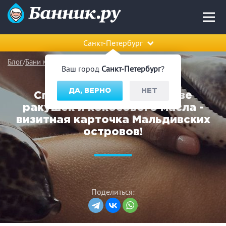
Санкт-Петербург
Блог
Бани мира
Ваш город
Санкт-Петербург
?
ДА, ВЕРНО
НЕТ
Спа-процедуры на основе
ракушек и кокосового масла -
визитная карточка Мальдивских
островов!
Поделиться: