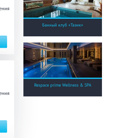
ения
Банный клуб «Тазик»
Respace prime Wellness & SPA
ения