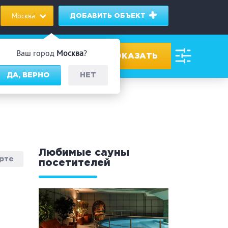
Москва
ДОБАВИТЬ ОБЪЕКТ
Ваш город
Москва
?
ДА, ВЕРНО
НЕТ
ровах
дник/Корпоратив
Любимые сауны
арте
посетителей
 человек
Банный чан
омассаж