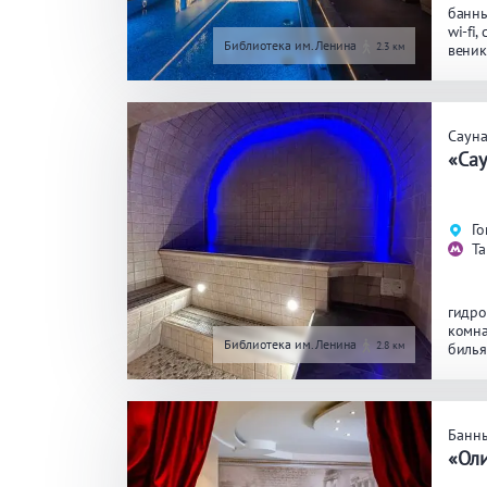
банны
wi-fi
Библиотека им.Ленина
2.3 км
веник
Саун
«Сау
Го
Та
гидро
комна
Библиотека им.Ленина
2.8 км
биль
кругл
Банн
«Ол