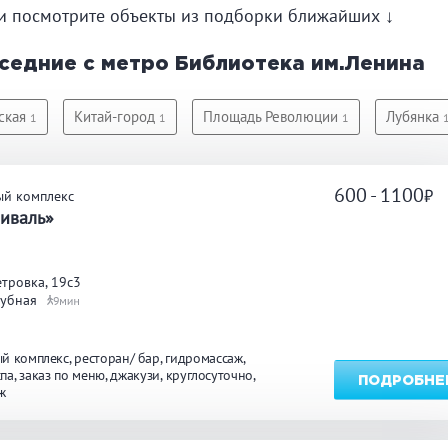
и посмотрите объекты из подборки ближайших ↓
углосуточно
Общественные бани
Банн
седние с метро Библиотека им.Ленина
ская
Китай-город
Площадь Революции
Лубянка
1
1
1
акузи
Купель
Обли
ссейн
Бассейн на улице
600 - 1100
ый комплекс
иваль»
льярд
Караоке
Каль
тровка, 19с3
нгал/ барбекю
Со своей едой
Зака
рубная
9
й комплекс
ресторан/ бар
гидромассаж
 берегу водоема
Собственная парковка
Детск
спа
заказ по меню
джакузи
круглосуточно
ПОДРОБНЕ
мната отдыха
WI-FI
Сено
ж