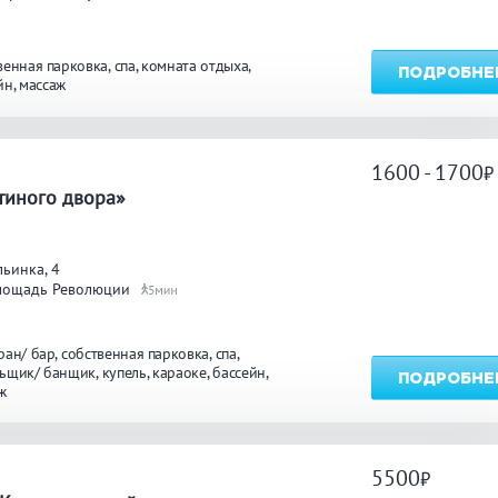
венная парковка
спа
комната отдыха
ПОДРОБНЕ
йн
массаж
1600 - 1700
а
тиного двора»
ьинка, 4
лощадь Революции
5
ран/ бар
собственная парковка
спа
ьщик/ банщик
купель
караоке
бассейн
ПОДРОБНЕ
ж
5500
а