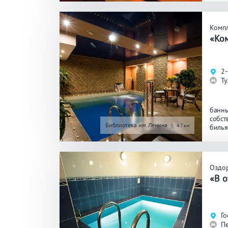
Комп
«Ком
2-
Ту
банны
собст
Библиотека им.Ленина
4.7 км
биль
кругл
Оздо
«В 
Го
П