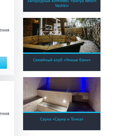
Загородный комплекс «Banya Resort
Veshki»
ения
Семейный клуб «Умные бани»
ения
Сауна «Сауна и Точка»