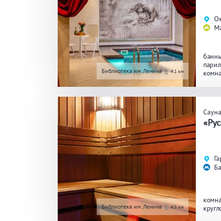
Ок
М
банны
парил
Библиотека им.Ленина
4.1 км
комна
кругл
Саун
«Рус
Га
Б
комна
Библиотека им.Ленина
4.5 км
кругл