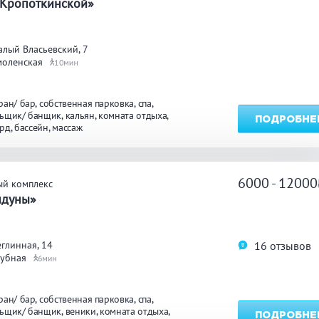
 Кропоткинской»
лый Власьевский, 7
моленская
10
ран/ бар
собственная парковка
спа
ьщик/ банщик
кальян
комната отдыха
ПОДРОБНЕ
ярд
бассейн
массаж
6000 - 12000
ый комплекс
ндуны»
16 отзывов
глинная, 14
рубная
6
ран/ бар
собственная парковка
спа
ьщик/ банщик
веники
комната отдыха
ПОДРОБНЕ