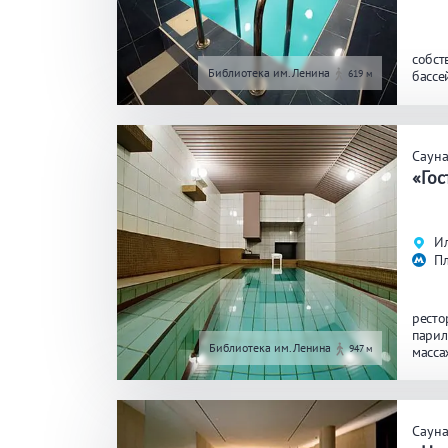
собст
Библиотека им.Ленина
619 м
бассе
Саун
«Гос
Ил
П
ресто
парил
Библиотека им.Ленина
947 м
масса
Саун