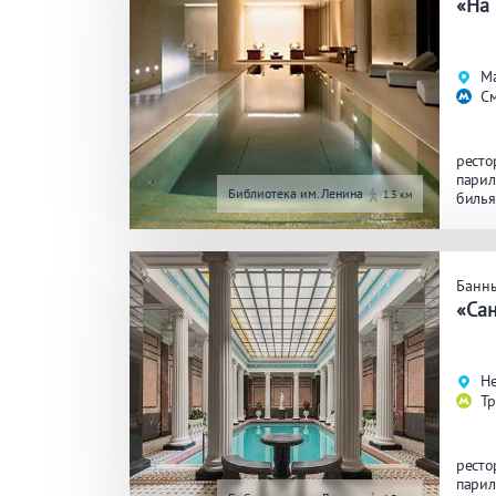
«На
Ма
С
ресто
парил
Библиотека им.Ленина
1.3 км
биль
Банн
«Са
Не
Т
ресто
парил