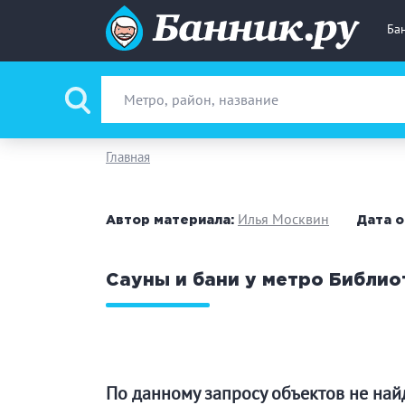
Ба
Вид парной
Ру
Главная
Фи
Илья Москвин
Автор материала:
Дата о
Поводы
За
Сауны и бани у метро Библио
Вместимость
до
Банные услуги
М
Ке
По данному запросу объектов не на