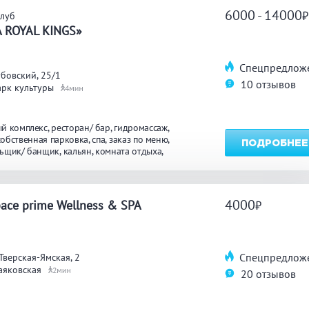
6000 - 14000
клуб
ТЬ
A ROYAL KINGS»
Спецпредлож
бовский, 25/1
10 отзывов
арк культуры
4
й комплекс
ресторан/ бар
гидромассаж
собственная парковка
спа
заказ по меню
ПОДРОБНЕЕ
ьщик/ банщик
кальян
комната отдыха
ь
караоке
кедровая бочка
бассейн
зи
круглосуточно
массаж
4000
ace prime Wellness & SPA
Спецпредлож
Тверская-Ямская, 2
аяковская
2
20 отзывов