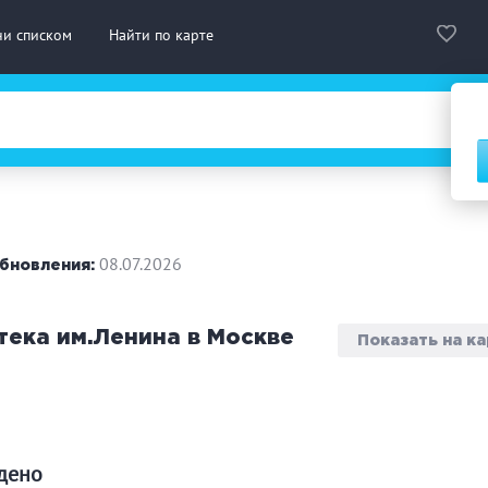
ни списком
Найти по карте
сская баня
Турецкая баня
На д
нская сауна
Инфракрасная сауна
08.07.2026
бновления:
городный отдых
Премиум бани
Праз
тека им.Ленина в Москве
Показать на к
 10 человек
от 10 до 20 человек
от 20
ассаж
Веники
СПА
дровая бочка
Парильщик/ банщик
Гидр
йдено