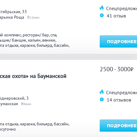
Спецпредлож
тябрьская, 33
41 отзыв
арьина Роща
11
й комплекс
ресторан/ бар
спа
ьщик/ банщик
кальян
веники
ПОДРОБНЕЕ
та отдыха
караоке
бильярд
бассейн
осуточно
массаж
2500 - 3000
а
ская охота» на Бауманской
Спецпредлож
рднеровский, 3
14 отзывов
ауманская
9
та отдыха
караоке
бильярд
бассейн
ПОДРОБНЕЕ
осуточно