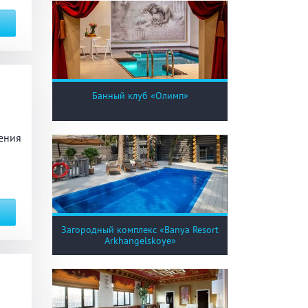
Банный клуб «Олимп»
ения
Загородный комплекс «Banya Resort
Arkhangelskoye»