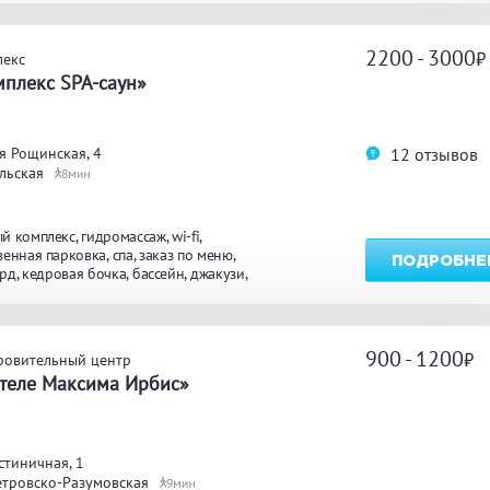
2200 - 3000
лекс
плекс SPA-саун»
12 отзывов
я Рощинская, 4
льская
8
й комплекс
гидромассаж
wi-fi
венная парковка
спа
заказ по меню
ПОДРОБНЕ
ярд
кедровая бочка
бассейн
джакузи
осуточно
массаж
900 - 1200
ровительный центр
отеле Максима Ирбис»
стиничная, 1
етровско-Разумовская
9