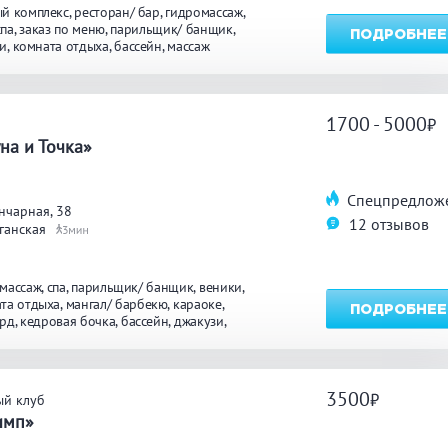
й комплекс
ресторан/ бар
гидромассаж
спа
заказ по меню
парильщик/ банщик
ПОДРОБНЕЕ
и
комната отдыха
бассейн
массаж
1700 - 5000
а
на и Точка»
Спецпредлож
нчарная, 38
12 отзывов
ганская
3
массаж
спа
парильщик/ банщик
веники
та отдыха
мангал/ барбекю
караоке
ПОДРОБНЕЕ
ярд
кедровая бочка
бассейн
джакузи
осуточно
массаж
3500
ый клуб
имп»