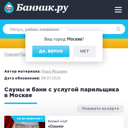
Ваш город
Москва
?
Москва
ДА, ВЕРНО
НЕТ
Главная
Парильщик/ банщик
Вид парной
Русская баня
Турецкая баня
Илья Москвин
Автор материала:
Финская сауна
08.07.2026
Инфракрасная сауна
Дата обновления:
На дровах
Сауны и бани с услугой парильщика
в Москве
Показать на карте
Поводы
ЛЮДИ ВЫБИРАЮТ
Банный клуб
Загородный отдых
Премиум бани
«Олимп»