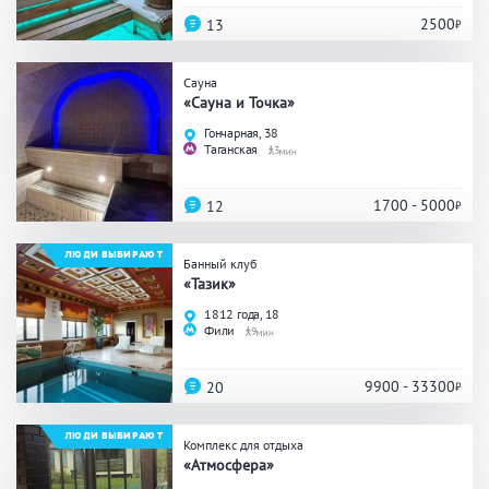
Кальян
Настольные игры
2500
13
Сауна
Кухня
«Сауна и Точка»
Гончарная, 38
Мангал/ барбекю
Со своей едой
Таганская
3
Заказ по меню
Ресторан/ бар
1700 - 5000
12
ЛЮДИ ВЫБИРАЮТ
Банный клуб
Удобства
«Тазик»
1812 года, 18
На берегу водоема
Собственная парковка
Фили
9
Комната отдыха
WI-FI
Детская комната
9900 - 33300
20
Сеновал
ЛЮДИ ВЫБИРАЮТ
Комплекс для отдыха
«Атмосфера»