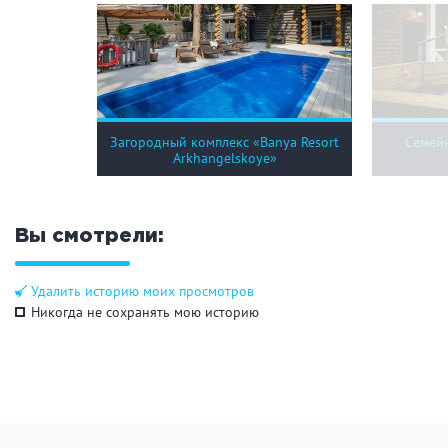
Загородный комплекс «Banya Resort
Семей
Arkhangelskoye»
Вы смотрели:
Удалить историю моих просмотров
Никогда не сохранять мою историю