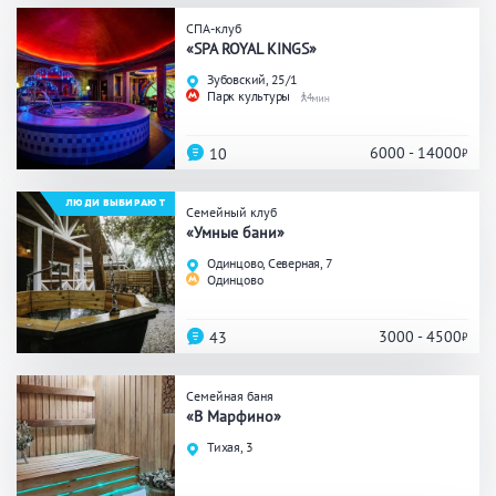
СПА-клуб
Общие
«SPA ROYAL KINGS»
Зубовский, 25/1
Круглосуточно
Общественные бани
Парк культуры
4
Банный комплекс
6000 - 14000
10
ЛЮДИ ВЫБИРАЮТ
Аква-зона
Семейный клуб
«Умные бани»
Джакузи
Купель
Одинцово, Северная, 7
Одинцово
Бассейн
Бассейн на улице
Обливная кадушка
3000 - 4500
43
Семейная баня
«В Марфино»
Развлечения
Тихая, 3
Бильярд
Караоке