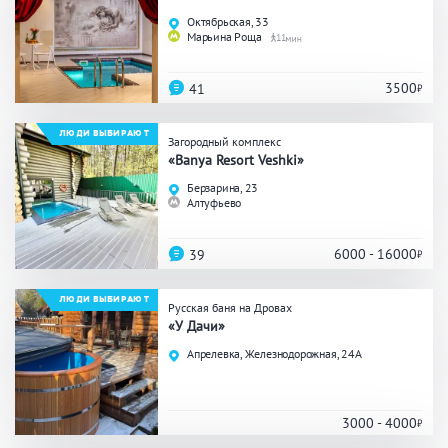
Праздник/Корпоратив
Октябрьская, 33
Марьина Роща
11
3500
41
Вместимость
ЛЮДИ ВЫБИРАЮТ
Загородный комплекс
до 10 человек
от 10 до 20 человек
«Banya Resort Veshki»
от 20 человек
Берзарина, 23
Алтуфьево
6000 - 16000
39
Банные услуги
ЛЮДИ ВЫБИРАЮТ
Массаж
Веники
Русская баня на Дровах
«У Дачи»
Кедровая бочка
Парильщик/ банщик
Апрелевка, Железнодорожная, 24А
СПА
Банный чан
Гидромассаж
3000 - 4000