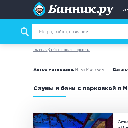
Ба
Вид парной
Ру
Главная
Собственная парковка
Фи
Илья Москвин
Автор материала:
Дата о
Поводы
За
Сауны и бани с парковкой в 
Вместимость
до
Банные услуги
М
Саун
Ке
«Ма