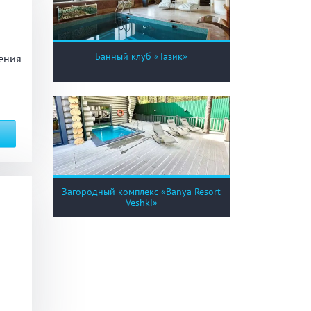
Банный клуб «Тазик»
ения
Загородный комплекс «Banya Resort
Veshki»