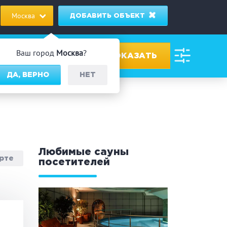
Москва
ДОБАВИТЬ ОБЪЕКТ
Ваш город
Москва
?
ДА, ВЕРНО
НЕТ
ровах
дник/Корпоратив
Любимые сауны
арте
посетителей
 человек
Банный чан
омассаж