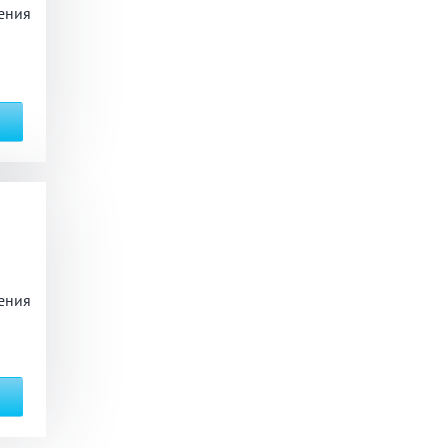
ения
ения