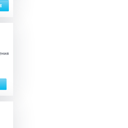
Е
ения