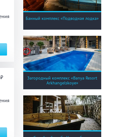
ения
ый комплекс
Банный комплекс «Подводная лодка»
вная кадушка
ян
Настольные игры
0
Загородный комплекс «Banya Resort
Arkhangelskoye»
з по меню
Ресторан/ бар
ения
ая комната
вал