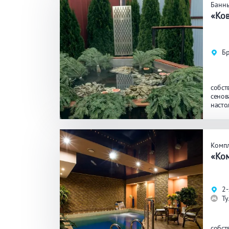
Банн
«Ко
Бр
собст
сенов
насто
со св
Комп
«Ком
2-
Ту
собст