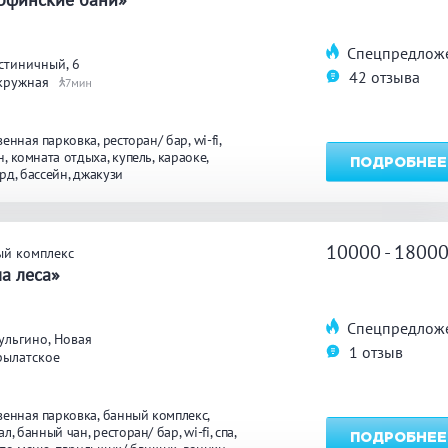
Спецпредлож
углосуточно
Общественные бани
Банн
стиничный, 6
42 отзыва
кружная
7
акузи
Купель
Обли
венная парковка
ресторан/ бар
wi-fi
ссейн
Бассейн на улице
н
комната отдыха
купель
караоке
ПОДРОБНЕЕ
ярд
бассейн
джакузи
льярд
Караоке
Каль
10000 - 1800
ый комплекс
а леса»
нгал/ барбекю
Со своей едой
Зака
Спецпредлож
ульгино, Новая
1 отзыв
рылатское
 берегу водоема
Собственная парковка
Детск
мната отдыха
WI-FI
Сено
венная парковка
банный комплекс
ал
банный чан
ресторан/ бар
wi-fi
спа
ПОДРОБНЕЕ