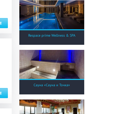
Е
Respace prime Wellness & SPA
Сауна «Сауна и Точка»
Е