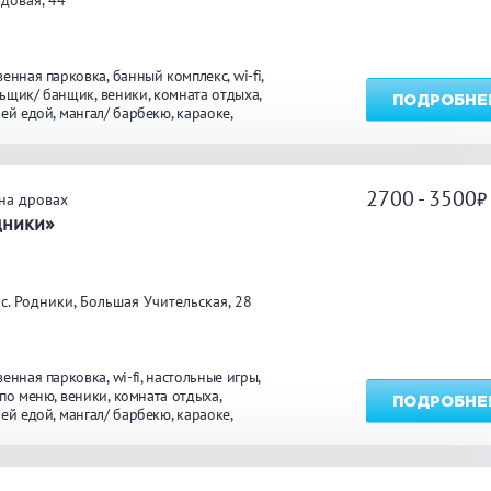
довая, 44
венная парковка
банный комплекс
wi-fi
ьщик/ банщик
веники
комната отдыха
ПОДРОБНЕ
оей едой
мангал/ барбекю
караоке
йн
круглосуточно
массаж
2700 - 3500
на дровах
дники»
с. Родники, Большая Учительская, 28
венная парковка
wi-fi
настольные игры
 по меню
веники
комната отдыха
ПОДРОБНЕ
оей едой
мангал/ барбекю
караоке
ярд
бассейн
круглосуточно