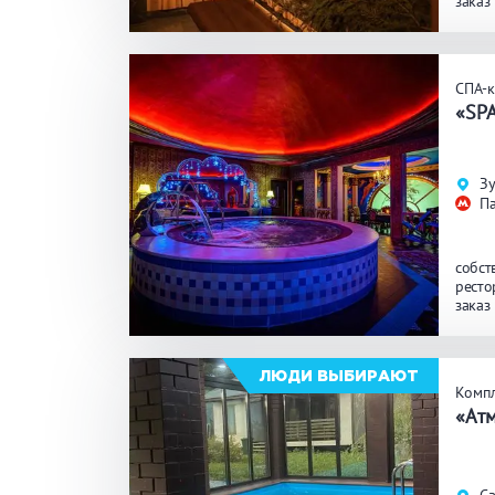
заказ
комна
ЗАКРЫ
ПРИМЕНИТЬ ФИЛЬТРЫ
карао
СПА-
«SP
Зу
П
собст
ресто
заказ
комна
кедро
кругл
ЛЮДИ ВЫБИРАЮТ
Компл
«Ат