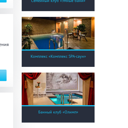
Семейный клуб «Умные бани»
ения
Комплекс «Комплекс SPA-саун»
Банный клуб «Олимп»