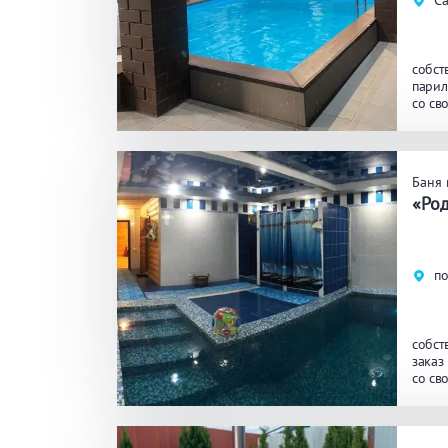
Са
собст
парил
со св
бассе
Баня 
«Ро
по
собст
заказ
со св
биль