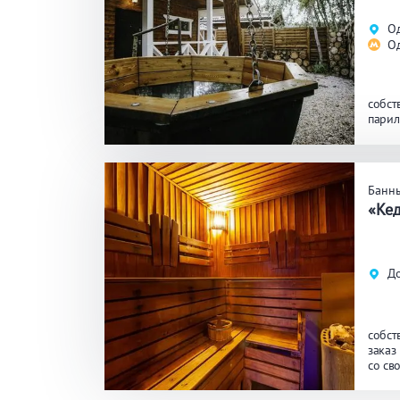
Од
О
собст
парил
Банн
«Ке
До
собст
заказ
со св
масса