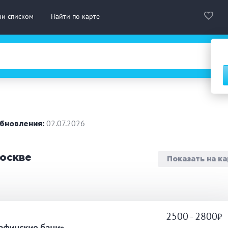
ни списком
Найти по карте
сская баня
Турецкая баня
На д
нская сауна
Инфракрасная сауна
02.07.2026
бновления:
городный отдых
Премиум бани
Праз
Москве
Показать на к
 10 человек
от 10 до 20 человек
от 20
ассаж
Веники
СПА
2500 - 2800
а
дровая бочка
Парильщик/ банщик
Гидр
рфинские бани»