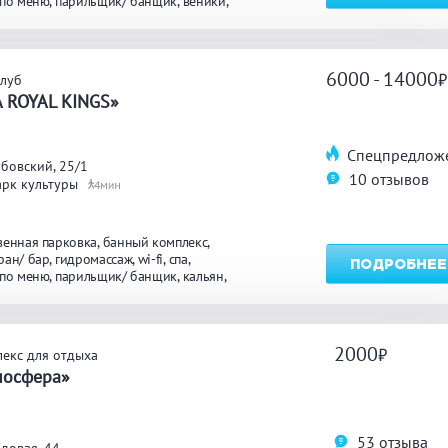
 по меню
парильщик/ банщик
веники
та отдыха
купель
мангал/ барбекю
ТЬ
ке
массаж
6000 - 14000
клуб
A ROYAL KINGS»
Спецпредлож
бовский, 25/1
10 отзывов
арк культуры
4
венная парковка
банный комплекс
ран/ бар
гидромассаж
wi-fi
спа
ПОДРОБНЕЕ
 по меню
парильщик/ банщик
кальян
та отдыха
купель
караоке
вая бочка
бассейн
джакузи
осуточно
массаж
2000
екс для отдыха
мосфера»
53 отзыва