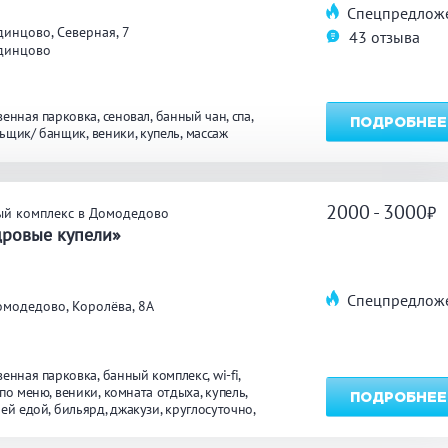
Спецпредлож
инцово, Северная, 7
43 отзыва
динцово
венная парковка
сеновал
банный чан
спа
ПОДРОБНЕЕ
ьщик/ банщик
веники
купель
массаж
2000 - 3000
ый комплекс в Домодедово
дровые купели»
Спецпредлож
модедово, Королёва, 8А
венная парковка
банный комплекс
wi-fi
 по меню
веники
комната отдыха
купель
ПОДРОБНЕЕ
оей едой
бильярд
джакузи
круглосуточно
ж