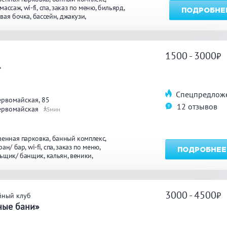
массаж
wi-fi
спа
заказ по меню
бильярд
ПОДРОБНЕ
вая бочка
бассейн
джакузи
осуточно
массаж
1500 - 3000
а
»
Спецпредлож
рвомайская, 85
12 отзывов
ервомайская
5
венная парковка
банный комплекс
ран/ бар
wi-fi
спа
заказ по меню
ПОДРОБНЕЕ
ьщик/ банщик
кальян
веники
та отдыха
со своей едой
караоке
ярд
бассейн
джакузи
круглосуточно
3000 - 4500
йный клуб
ные бани»