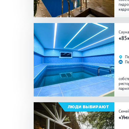
гидро
кедро
кругл
Саун
«85
Пе
П
собст
ресто
парил
комна
биль
ЛЮДИ ВЫБИРАЮТ
Семе
«Ум