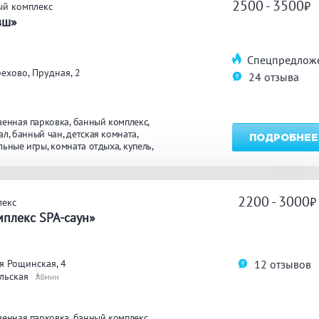
2500 - 3500
ый комплекс
вш»
Спецпредлож
ехово, Прудная, 2
24 отзыва
венная парковка
банный комплекс
ал
банный чан
детская комната
ПОДРОБНЕЕ
льные игры
комната отдыха
купель
оей едой
бассейн
круглосуточно
2200 - 3000
лекс
плекс SPA-саун»
12 отзывов
я Рощинская, 4
льская
8
венная парковка
банный комплекс