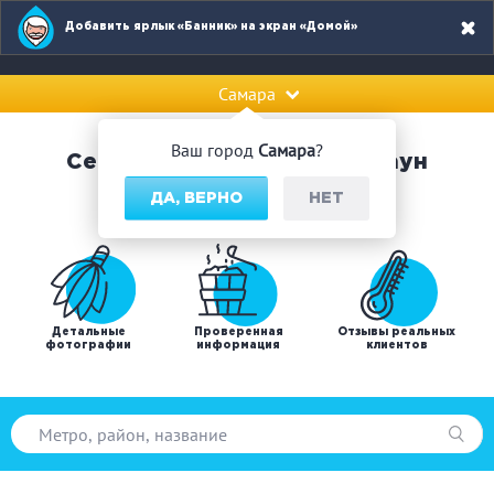
Добавить ярлык «Банник» на экран «Домой»
Самара
Ваш город
Самара
?
Сервис по поиску бань и саун
ДА, ВЕРНО
НЕТ
Детальные
Проверенная
Отзывы реальных
фотографии
информация
клиентов
Популярные запросы: