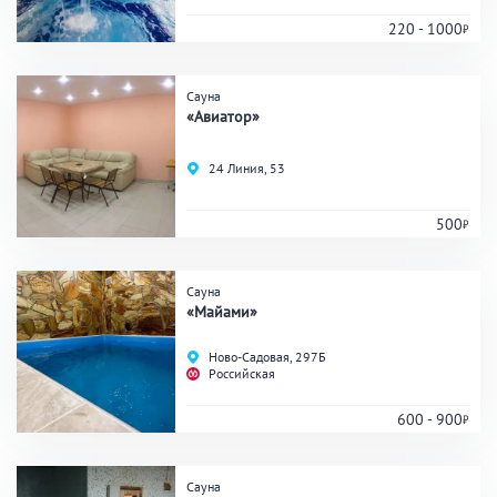
220 - 1000
Удобства
Сауна
«Авиатор»
На берегу водоема
Собственная парковка
Комната отдыха
WI-FI
24 Линия, 53
Детская комната
Сеновал
500
Сауна
ЗАКРЫТЬ
ПРИМЕНИТЬ ФИЛЬТРЫ
«Майами»
Ново-Садовая, 297Б
Российская
600 - 900
Сауна