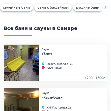
Вид парной
семейные бани
бани с бассейном
русские бани
ту
Русская баня
Турецкая баня
Финская сауна
Инфракрасная сауна
На дровах
Все бани и сауны в Самаре
Поводы
Сауна
«Элит»
Загородный отдых
Премиум бани
Галактионовская, 34
Праздник/Корпоратив
Алабинская
1200 - 1800
Вместимость
Сауна
«Карамболь»
до 10 человек
от 10 до 20 человек
от 20 человек
ХХII Партсъезда, 26