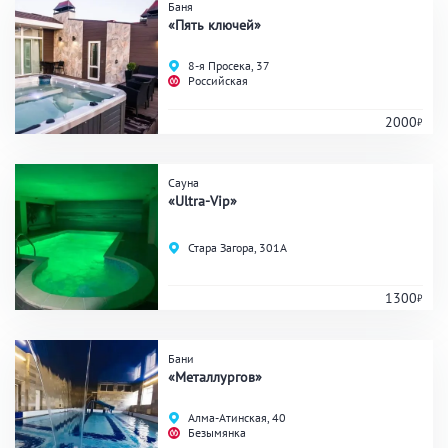
Аква-зона
Баня
«Пять ключей»
Джакузи
Купель
8-я Просека, 37
Бассейн
Бассейн на улице
Российская
Обливная кадушка
2000
Сауна
Развлечения
«Ultra-Vip»
Бильярд
Караоке
Стара Загора, 301А
Кальян
Настольные игры
1300
Кухня
Бани
«Металлургов»
Мангал/ барбекю
Со своей едой
Алма-Атинская, 40
Заказ по меню
Ресторан/ бар
Безымянка