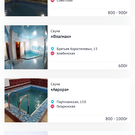
Советская
800 - 900
Банные услуги
Сауна
Массаж
Веники
«Флагман»
Кедровая бочка
Парильщик/ банщик
Братьев Коростелевых, 15
СПА
Банный чан
Алабинская
Гидромассаж
600
Сауна
Общие
«Аврора»
Круглосуточно
Общественные бани
Партизанская, 158
Гагаринская
Банный комплекс
800 - 1000