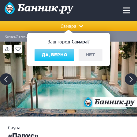
Самара
Самара
Ленинский район
Сауна «Парус»
Ваш город
Самара
?
ДА, ВЕРНО
НЕТ
Сауна
«Парус»