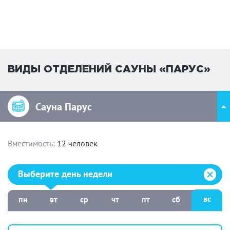
ВИДЫ ОТДЕЛЕНИЙ САУНЫ «ПАРУС»
Сауна Парус
Вместимость:
12 человек
Выберите день недели:
Выберите день недели
вс
пн
вт
ср
чт
пт
сб