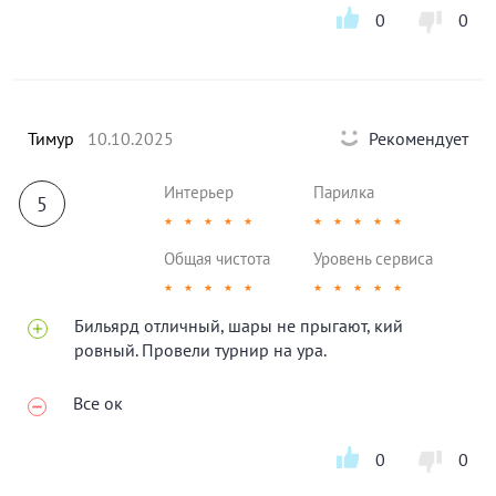
0
0
Тимур
10.10.2025
Рекомендует
Интерьер
Парилка
5
★
★
★
★
★
★
★
★
★
★
Общая чистота
Уровень сервиса
★
★
★
★
★
★
★
★
★
★
Бильярд отличный, шары не прыгают, кий
ровный. Провели турнир на ура.
Все ок
0
0