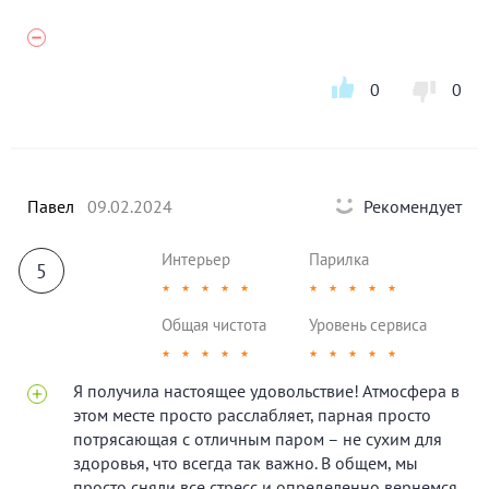
0
0
Павел
09.02.2024
Рекомендует
Интерьер
Парилка
5
★
★
★
★
★
★
★
★
★
★
Общая чистота
Уровень сервиса
★
★
★
★
★
★
★
★
★
★
Я получила настоящее удовольствие! Атмосфера в
этом месте просто расслабляет, парная просто
потрясающая с отличным паром – не сухим для
здоровья, что всегда так важно. В общем, мы
просто сняли все стресс и определенно вернемся