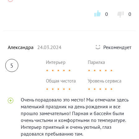
0
0
Александра
24.03.2024
Рекомендует
Интерьер
Парилка
5
★
★
★
★
★
★
★
★
★
★
Общая чистота
Уровень сервиса
★
★
★
★
★
★
★
★
★
★
Очень порадовало это место! Мы отмечали здесь
маленький праздник на день рождения и все
прошло замечательно! Парная и бассейн были
очень чистыми и комфортными по температуре.
Интерьер приятный и очень уютный, глаз
радовался пребыванию там.