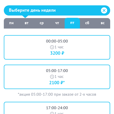
спальни. В гостиной есть большой телевизор, саундбар,
небольшой кухонный уголок с холодильником. К
Выберите день недели:
Выберите день недели
бильярдным баталиям приглашает гостей Пул 8.
Приятное времяпрепровождение в банном комплексе
пт
пн
вт
ср
чт
сб
вс
на Выборгском шоссе гарантировано всем посетителям.
Добро пожаловать!
00:00-05:00
1 час
3200 ₽
05:00-17:00
1 час
2100 ₽*
*акция 05:00-17:00 при заказе от 2-х часов
17:00-24:00
1 час