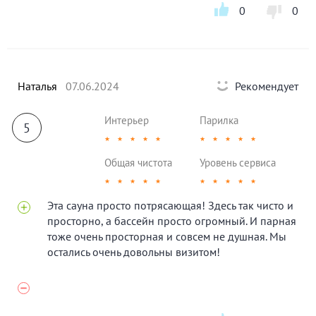
0
0
Наталья
07.06.2024
Рекомендует
Интерьер
Парилка
5
★
★
★
★
★
★
★
★
★
★
Общая чистота
Уровень сервиса
★
★
★
★
★
★
★
★
★
★
Эта сауна просто потрясающая! Здесь так чисто и
просторно, а бассейн просто огромный. И парная
тоже очень просторная и совсем не душная. Мы
остались очень довольны визитом!