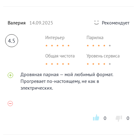
Валерия
14.09.2025
Рекомендует
Интерьер
Парилка
4.5
★
★
★
★
★
★
★
★
★
★
Общая чистота
Уровень сервиса
★
★
★
★
★
★
★
★
★
★
Дровяная парная — мой любимый формат.
Прогревает по-настоящему, не как в
электрических.
0
0