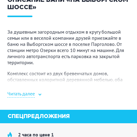
ОПИСАНИЕ БАНИ «НА ВЫБОРГСКОМ
ШОССЕ»
За душевным загородным отдыхом в кругу большой
семьи или в веселой компании друзей приезжайте в
баню на Выборгском шоссе в поселке Парголово. От
станции метро Озерки всего 10 минут на машине. Для
личного автотранспорта есть парковка на закрытой
территории.
Комплекс состоит из двух бревенчатых домов,
обставленных колоритной деревянной мебелью. оба
дома рассчитаны на компании до 25 человек.
Читать далее
В первом доме гостей ждет просторная русская парная
на дровах, после которой приятно облиться ледяной
водой из ведра, а затем прыгнуть в плавательный
бассейн 8×3 метра с панорамными окнами, подогревом
СПЕЦПРЕДЛОЖЕНИЯ
до 25 градусов, подсветкой и системой очистки. После
банных процедур можно отдохнуть в большой гостиной
с широкоугольным телевизором, саундбаром, мини-
2 часа по цене 1