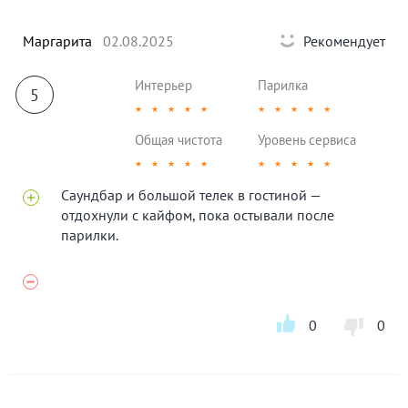
Маргарита
02.08.2025
Рекомендует
Интерьер
Парилка
5
★
★
★
★
★
★
★
★
★
★
Общая чистота
Уровень сервиса
★
★
★
★
★
★
★
★
★
★
Саундбар и большой телек в гостиной —
отдохнули с кайфом, пока остывали после
парилки.
0
0