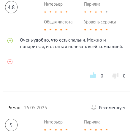
Интерьер
Парилка
4.8
★
★
★
★
★
★
★
★
★
★
Общая чистота
Уровень сервиса
★
★
★
★
★
★
★
★
★
★
Очень удобно, что есть спальни. Можно и
попариться, и остаться ночевать всей компанией.
0
0
Роман
25.05.2025
Рекомендует
Интерьер
Парилка
5
★
★
★
★
★
★
★
★
★
★