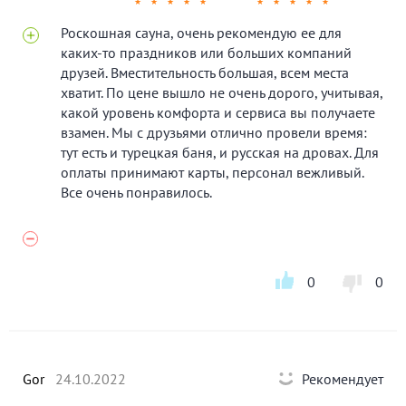
★
★
★
★
★
★
★
★
★
★
Роскошная сауна, очень рекомендую ее для
каких-то праздников или больших компаний
друзей. Вместительность большая, всем места
хватит. По цене вышло не очень дорого, учитывая,
какой уровень комфорта и сервиса вы получаете
взамен. Мы с друзьями отлично провели время:
тут есть и турецкая баня, и русская на дровах. Для
оплаты принимают карты, персонал вежливый.
Все очень понравилось.
0
0
Gor
24.10.2022
Рекомендует