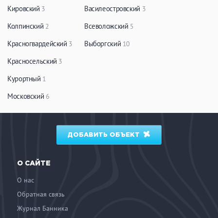
Кировский
Василеостровский
3
3
Колпинский
Всеволожский
2
5
Красногвардейский
Выборгский
3
10
Красносельский
3
Курортный
1
Московский
6
ДОБАВИТЬ ОБЪЕКТ
О САЙТЕ
О нас
Обратная связь
Журнал Банника