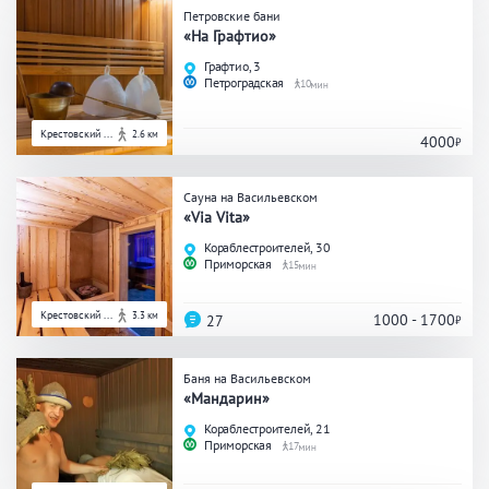
Петровские бани
Общие
«На Графтио»
Графтио, 3
Круглосуточно
Общественные бани
Петроградская
10
Банный комплекс
Крестовский ...
2.6 км
4000
Сауна на Васильевском
Аква-зона
«Via Vita»
Кораблестроителей, 30
Джакузи
Купель
Приморская
15
Бассейн
Бассейн на улице
Обливная кадушка
Крестовский ...
3.3 км
1000 - 1700
27
Баня на Васильевском
«Мандарин»
Развлечения
Кораблестроителей, 21
Приморская
17
Бильярд
Караоке