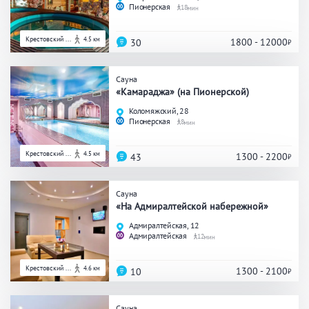
Пионерская
18
ЗАКРЫТЬ
ПРИМЕНИТЬ ФИЛЬТРЫ
Крестовский ...
4.5 км
1800 - 12000
30
Сауна
«Камараджа» (на Пионерской)
Коломяжский, 28
Пионерская
8
Крестовский ...
4.5 км
1300 - 2200
43
Сауна
«На Адмиралтейской набережной»
Адмиралтейская, 12
Адмиралтейская
12
Крестовский ...
4.6 км
1300 - 2100
10
Сауна