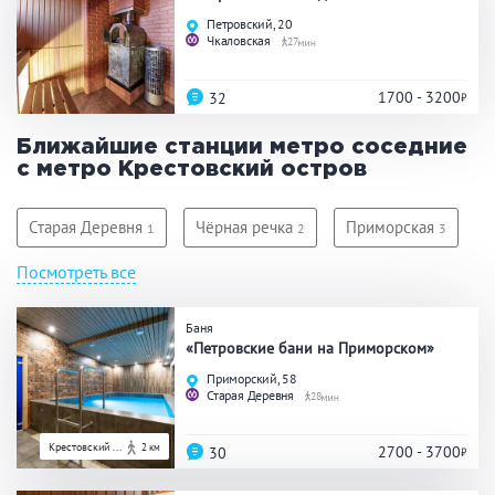
Праздник/Корпоратив
Петровский, 20
Чкаловская
27
1700 - 3200
32
Вместимость
Ближайшие станции метро соседние
до 10 человек
от 10 до 20 человек
с метро Крестовский остров
от 20 человек
Старая Деревня
Чёрная речка
Приморская
1
2
3
Посмотреть все
Петроградская
Чкаловская
2
1
Банные услуги
Баня
Массаж
Веники
«Петровские бани на Приморском»
Кедровая бочка
Парильщик/ банщик
Приморский, 58
Старая Деревня
28
СПА
Банный чан
Гидромассаж
Крестовский ...
2 км
2700 - 3700
30