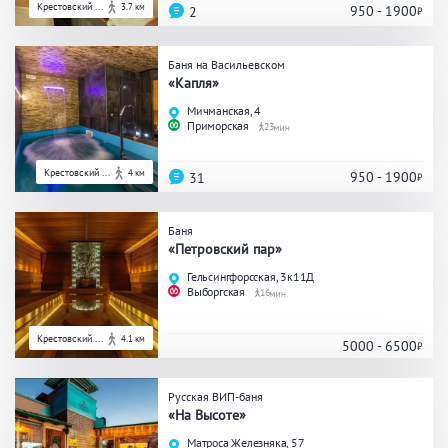
Кальян
Настольные игры
Крестовский ...
3.7 км
950 - 1900
2
Баня на Васильевском
«Капля»
Кухня
Мичманская, 4
Приморская
23
Мангал/ барбекю
Со своей едой
Заказ по меню
Ресторан/ бар
Крестовский ...
4 км
950 - 1900
31
Баня
«Петровский пар»
Удобства
Гельсингфорсская, 3к11Д
Выборгская
16
На берегу водоема
Собственная парковка
Комната отдыха
WI-FI
Крестовский ...
4.1 км
5000 - 6500
Детская комната
Сеновал
Русская ВИП-баня
«На Высоте»
Матроса Железняка, 57