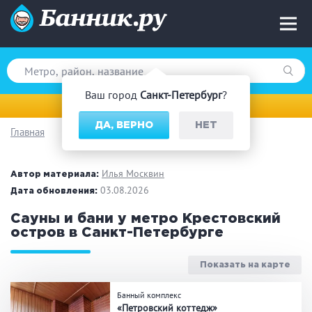
Ваш город
Санкт-Петербург
?
Санкт-Петербург
ДА, ВЕРНО
НЕТ
Главная
Вид парной
Русская баня
Турецкая баня
Илья Москвин
Автор материала:
Финская сауна
03.08.2026
Инфракрасная сауна
Дата обновления:
На дровах
Сауны и бани у метро Крестовский
остров в Санкт-Петербурге
Показать на карте
Поводы
Банный комплекс
Загородный отдых
Премиум бани
«Петровский коттедж»