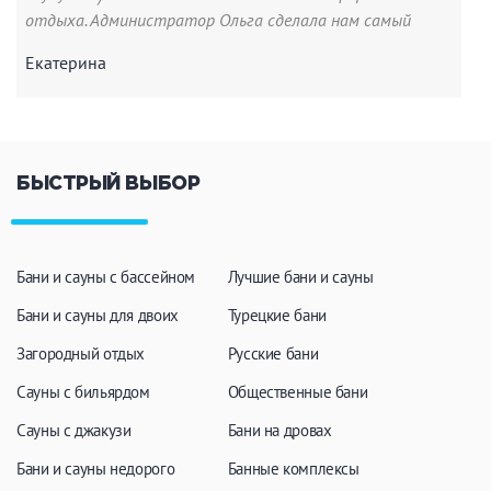
отдыха. Администратор Ольга сделала нам самый
вкусный чай с жасмином, всё рассказала, показала,
Екатерина
посуду (которую мы забыли взять) безвозмездно
предоставила - огромное спасибо! За эти деньги,
просто даром - мы в восторге, обязательно
вернёмся. Рекомендую от души - питерцы, только
сюда! Всем приезжим, ищите и найдете - мы же
БЫСТРЫЙ ВЫБОР
нашли.
Бани и сауны с бассейном
Лучшие бани и сауны
Бани и сауны для двоих
Турецкие бани
Загородный отдых
Русские бани
Сауны с бильярдом
Общественные бани
Сауны с джакузи
Бани на дровах
Бани и сауны недорого
Банные комплексы