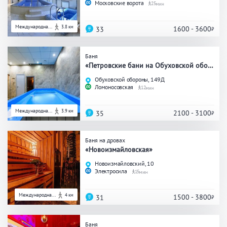
Московские ворота
25
ЗАКРЫТЬ
ПРИМЕНИТЬ ФИЛЬТРЫ
Международна...
3.8 км
1600 - 3600
33
Баня
«Петровские бани на Обуховской обороны»
Обуховской обороны, 149Д
Ломоносовская
12
Международна...
3.9 км
2100 - 3100
35
Баня на дровах
«Новоизмайловская»
Новоизмайловский, 10
Электросила
15
Международна...
4 км
1500 - 3800
31
Баня