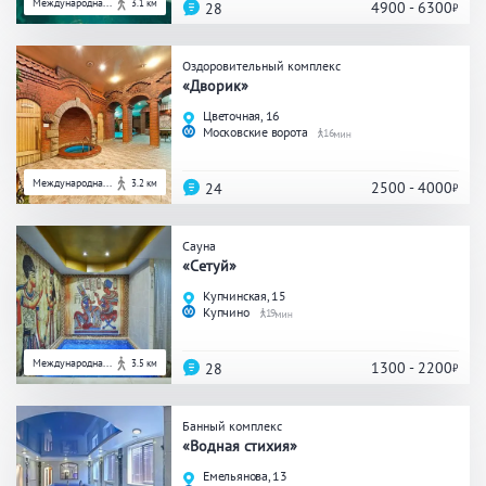
Кальян
Настольные игры
Международна...
3.1 км
4900 - 6300
28
Оздоровительный комплекс
«Дворик»
Кухня
Цветочная, 16
Московские ворота
16
Мангал/ барбекю
Со своей едой
Заказ по меню
Ресторан/ бар
Международна...
3.2 км
2500 - 4000
24
Сауна
«Сетуй»
Удобства
Купчинская, 15
Купчино
19
На берегу водоема
Собственная парковка
Комната отдыха
WI-FI
Международна...
3.5 км
1300 - 2200
28
Детская комната
Сеновал
Банный комплекс
«Водная стихия»
Емельянова, 13