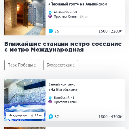
Праздник/Корпоратив
«Песчаный грот» на Альпийском
Альпийский, 30
Проспект Славы
9
Вместимость
1600 - 2200
25
до 10 человек
от 10 до 20 человек
Ближайшие станции метро соседние
с метро Международная
от 20 человек
Парк Победы
Бухарестская
2
1
Банные услуги
Банный комплекс
Массаж
Веники
«На Витебском»
Кедровая бочка
Парильщик/ банщик
Витебский, 41
Проспект Славы
СПА
Банный чан
Гидромассаж
Международна...
1.9 км
1800 - 4300
37