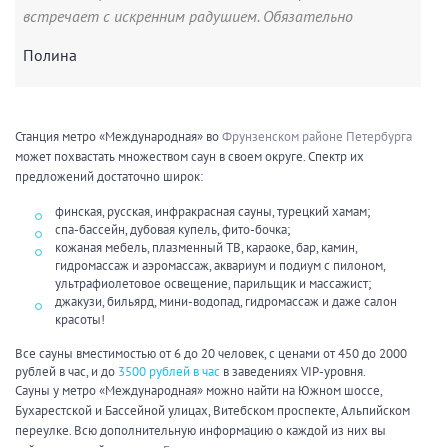
встречает с искренним радушием. Обязательно
вернусь!
Полина
Станция метро «Международная» во
Фрунзенском районе Петербурга
может похвастать множеством саун в своем округе. Спектр их
предложений достаточно широк:
финская, русская, инфракрасная сауны, турецкий хамам;
спа-бассейн, дубовая купель, фито-бочка;
кожаная мебель, плазменный ТВ, караоке, бар, камин,
гидромассаж и аэромассаж, аквариум и подиум с пилоном,
ультрафиолетовое освещение, парильщик и массажист;
джакузи, бильярд, мини-водопад, гидромассаж и даже салон
красоты!
Все сауны вместимостью от 6 до 20 человек, с ценами от 450 до 2000
рублей в час, и до
3500 рублей в час
в заведениях VIP-уровня.
Сауны у метро «Международная» можно найти на Южном шоссе,
Бухарестской и Бассейной улицах, Витебском проспекте, Альпийском
переулке. Всю дополнительную информацию о каждой из них вы