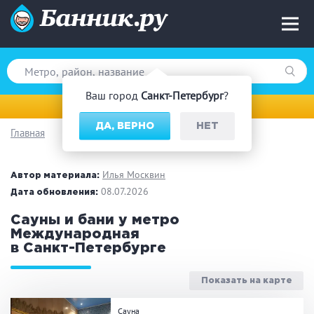
Ваш город
Санкт-Петербург
?
Санкт-Петербург
ДА, ВЕРНО
НЕТ
Главная
Вид парной
Русская баня
Турецкая баня
Илья Москвин
Автор материала:
Финская сауна
08.07.2026
Инфракрасная сауна
Дата обновления:
На дровах
Сауны и бани у метро
Международная
в Санкт-Петербурге
Поводы
Показать на карте
Загородный отдых
Премиум бани
Сауна