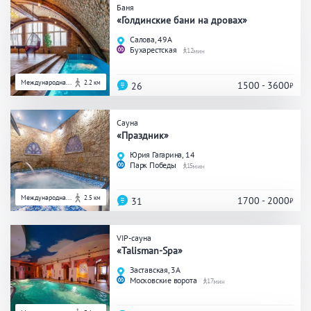
Баня
Общие
«Голдинские бани на дровах»
Салова, 49А
Бухарестская
12
Круглосуточно
Общественные бани
Банный комплекс
Международна...
2.2 км
1500 - 3600
26
Сауна
Аква-зона
«Праздник»
Юрия Гагарина, 14
Джакузи
Купель
Парк Победы
15
Бассейн
Бассейн на улице
Международна...
2.5 км
1700 - 2000
Обливная кадушка
31
VIP-сауна
«Talisman-Spa»
Развлечения
Заставская, 3А
Московские ворота
17
Бильярд
Караоке