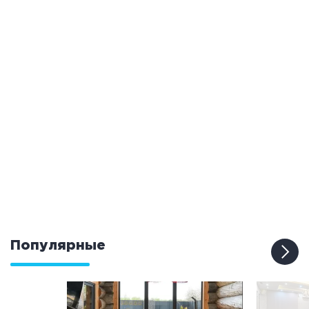
Общие
Круглосуточно
Общественные бани
Банный комплекс
Аква-зона
Джакузи
Купель
Бассейн
Бассейн на улице
Обливная кадушка
Популярные
Развлечения
Бильярд
Караоке