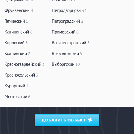
Фрунзенский
Петродворцовый
4
1
Гатчинский
Петроградский
1
2
Калининский
Приморский
6
6
Кировский
Василеостровский
3
3
Колпинский
Всеволожский
2
5
Красногвардейский
Выборгский
3
10
Красносельский
3
Курортный
1
Московский
6
ДОБАВИТЬ ОБЪЕКТ