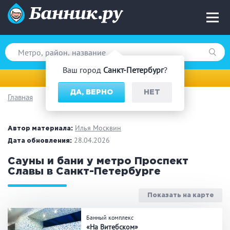
Ваш город
Санкт-Петербург
?
Санкт-Петербург
ДА, ВЕРНО
НЕТ
Главная
Вид парной
Русская баня
Турецкая баня
Илья Москвин
Автор материала:
Финская сауна
28.04.2026
Инфракрасная сауна
Дата обновления:
На дровах
Сауны и бани у метро Проспект
Славы в Санкт-Петербурге
Показать на карте
Поводы
Банный комплекс
Загородный отдых
Премиум бани
«На Витебском»