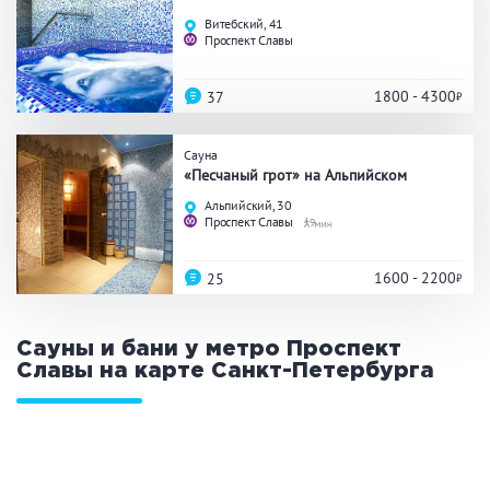
Праздник/Корпоратив
Витебский, 41
Проспект Славы
1800 - 4300
37
Вместимость
Сауна
до 10 человек
от 10 до 20 человек
«Песчаный грот» на Альпийском
от 20 человек
Альпийский, 30
Проспект Славы
9
1600 - 2200
25
Банные услуги
Массаж
Веники
Сауны и бани у метро Проспект
Кедровая бочка
Парильщик/ банщик
Славы на карте
Санкт-Петербурга
СПА
Банный чан
Гидромассаж