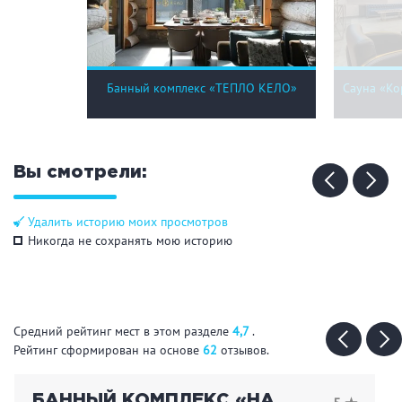
Кальян
Настольные игры
Кухня
Банный комплекс «ТЕПЛО КЕЛО»
Сауна «Ко
Мангал/ барбекю
Со своей едой
Заказ по меню
Ресторан/ бар
Вы смотрели:
Удалить историю моих просмотров
Удобства
Никогда не сохранять мою историю
На берегу водоема
Собственная парковка
Комната отдыха
WI-FI
Детская комната
Средний рейтинг мест в этом разделе
4,7
.
Сеновал
Рейтинг сформирован на основе
62
отзывов.
БАННЫЙ КОМПЛЕКС «НА