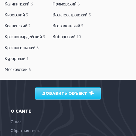
Калининский
Приморский
6
6
Кировский
Василеостровский
3
3
Колпинский
Всеволожский
2
5
Красногвардейский
Выборгский
3
10
Красносельский
3
Курортный
1
Московский
6
ДОБАВИТЬ ОБЪЕКТ
О САЙТЕ
О нас
Обратная связь