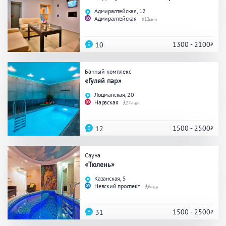
Праздник/Корпоратив
Адмиралтейская, 12
Адмиралтейская
12
1300 - 2100
10
Вместимость
Банный комплекс
до 10 человек
от 10 до 20 человек
«Гуляй пар»
от 20 человек
Лоцманская, 20
Нарвская
27
1500 - 2500
12
Банные услуги
Массаж
Веники
Сауна
«Тюлень»
Кедровая бочка
Парильщик/ банщик
Казанская, 5
СПА
Банный чан
Невский проспект
6
Гидромассаж
1500 - 2500
31