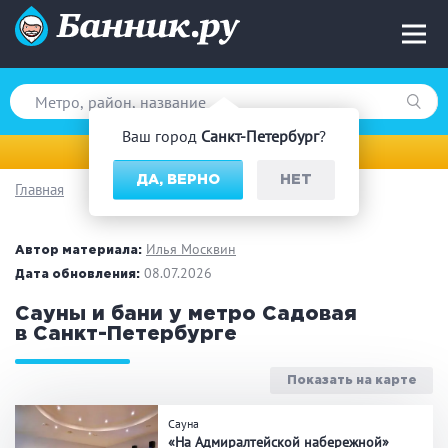
Ваш город
Санкт-Петербург
?
Санкт-Петербург
ДА, ВЕРНО
НЕТ
Главная
Вид парной
Русская баня
Турецкая баня
Илья Москвин
Автор материала:
Финская сауна
08.07.2026
Инфракрасная сауна
Дата обновления:
На дровах
Сауны и бани у метро Садовая
в Санкт-Петербурге
Показать на карте
Поводы
Сауна
Загородный отдых
Премиум бани
«На Адмиралтейской набережной»