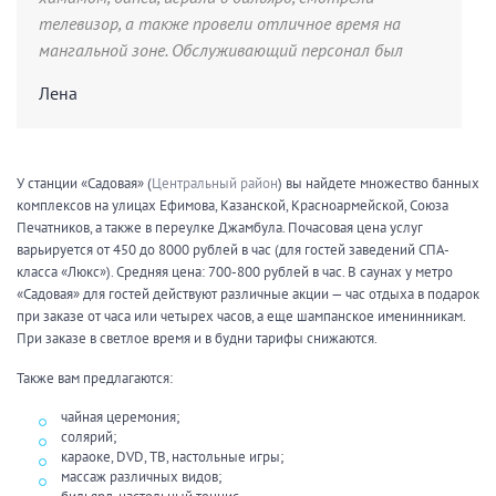
телевизор, а также провели отличное время на
мангальной зоне. Обслуживающий персонал был
очень доброжелательным, и все услуги были
Лена
оказаны на высочайшем уровне!
У станции «Садовая» (
Центральный район
) вы найдете множество банных
комплексов на улицах Ефимова, Казанской, Красноармейской, Союза
Печатников, а также в переулке Джамбула. Почасовая цена услуг
варьируется от 450 до 8000 рублей в час (для гостей заведений СПА-
класса «Люкс»). Средняя цена: 700-800 рублей в час. В саунах у метро
«Садовая» для гостей действуют различные акции — час отдыха в подарок
при заказе от часа или четырех часов, а еще шампанское именинникам.
При заказе в светлое время и в будни тарифы снижаются.
Также вам предлагаются:
чайная церемония;
солярий;
караоке, DVD, ТВ, настольные игры;
массаж различных видов;