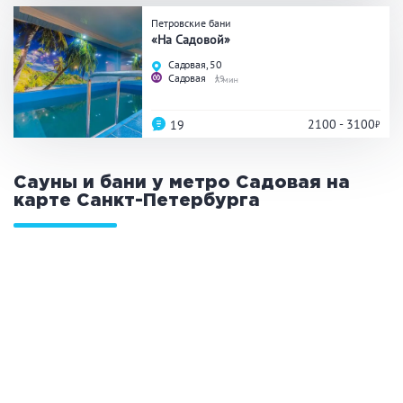
Петровские бани
Общие
«На Садовой»
Садовая, 50
Круглосуточно
Общественные бани
Садовая
9
Банный комплекс
2100 - 3100
19
Аква-зона
Сауны и бани у метро Садовая на
карте
Санкт-Петербурга
Джакузи
Купель
Бассейн
Бассейн на улице
Обливная кадушка
Развлечения
Бильярд
Караоке