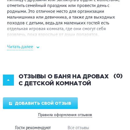
отметить семейный праздник или провести день с
родными. Это отличное место для организации
мальчишника или девичника, а также для выходных
походов с детьми, ведь для маленьких гостей есть
отдельная игровая комната, где они смогут себя
развлечь, пока взрослые от души попарятся.
Традиционная русская баня, протапливаемая
Читать далее
березовыми дровами, расположилась на Васильевском
острове на Уральской улице. Добраться сюда можно от
трех станций метро: Василеостровская, Приморская и
Спортивная. А для тех, кто предпочитает личный
транспорт, есть возможность припарковать его рядом с
(0)
ОТЗЫВЫ О БАНЯ НА ДРОВАХ
заведением на стоянке.
С ДЕТСКОЙ КОМНАТОЙ
Уральская баня на 6 человек порадует настоящим
русским паром. Если захочется от души пропотеть, стоит
воспользоваться дубовыми или березовыми вениками.
ДОБАВИТЬ СВОЙ ОТЗЫВ
В аква-зоне установлены две душевые, обливная
кадушка с ледяной водой для закаливания, а также
Правила оформления отзывов
купель 3×2 м с подогревом до 18 градусов, водопадом,
подсветкой и фильтрацией воды.
Гости рекомендуют
Все отзывы