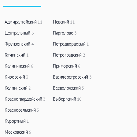
Адмиралтейский
Невский
11
11
Центральный
Парголово
6
3
Фрунзенский
Петродворцовый
4
1
Гатчинский
Петроградский
1
2
Калининский
Приморский
6
6
Кировский
Василеостровский
3
3
Колпинский
Всеволожский
2
5
Красногвардейский
Выборгский
3
10
Красносельский
3
Курортный
1
Московский
6