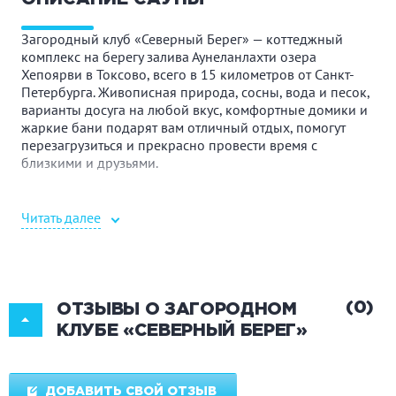
Загородный клуб «Северный Берег» — коттеджный
комплекс на берегу залива Аунеланлахти озера
Хепоярви в Токсово, всего в 15 километров от Санкт-
Петербурга. Живописная природа, сосны, вода и песок,
варианты досуга на любой вкус, комфортные домики и
жаркие бани подарят вам отличный отдых, помогут
перезагрузиться и прекрасно провести время с
близкими и друзьями.
Рядом с клубом находится курорт «Северный склон»,
где можно покататься на горных лыжах, сноуборде. К
Читать далее
услугам гостей прокат ватрушек для веселой езды с
горок, финских саней и снегоходов. Замерзшее озеро
интересно исследовать на коньках, а летом — на лодках,
сапбордах или катамаранах. Зоопарк и конные
прогулки приглашают в любое время года.
(0)
ОТЗЫВЫ О ЗАГОРОДНОМ
КЛУБЕ «СЕВЕРНЫЙ БЕРЕГ»
На территории «Северного берега» есть пекарня с
душистой свежей выпечкой и напитками.
В загородном клубе гостей ждут четыре бани на дровах,
ДОБАВИТЬ СВОЙ ОТЗЫВ