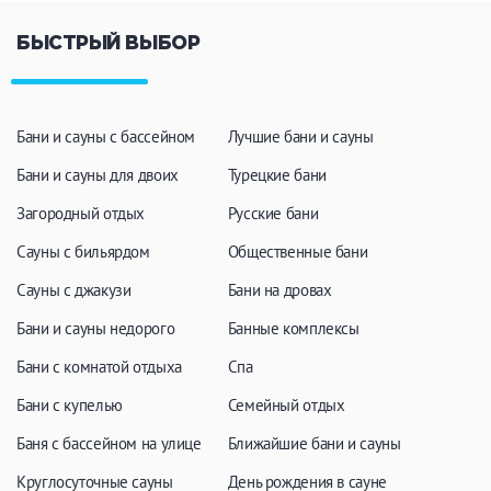
кухню, микроволновку, холодильник, тв, музыкальный
центр, мангал, Wi-Fi. Собственная баня, которая топится
БЫСТРЫЙ ВЫБОР
гостями.
Шведский домик плавучий, с панорамными окнами. Для
гостей две спальни с парой двуспальных кроватей,
Бани и сауны с бассейном
Лучшие бани и сауны
раскладной диван, ванная комната с душевой,
биотуалет, кухня, микроволновка, холодильник, тв,
Бани и сауны для двоих
Турецкие бани
музыкальный центр, мангал, Wi-Fi. Рядом Сосновая баня.
Загородный отдых
Русские бани
Русский домик также плавучий с панорамными окнами.
Две спальни с двумя односпальными кроватями
Сауны с бильярдом
Общественные бани
каждая, раскладной диван, ванная комната с душевой,
биотуалет, кухня, микроволновка, холодильник, тв,
Сауны с джакузи
Бани на дровах
музыкальный центр, мангал, Wi-Fi. Своя баня, топится
Бани и сауны недорого
Банные комплексы
гостями.
Бани с комнатой отдыха
Спа
Финский домик тоже построен на воде и имеет
панорамные окна, две спальни с двумя двуспальными
Бани с купелью
Семейный отдых
кроватями, раскладной диван и 2 раскладных кресла,
ванную комнату с душевой, биотуалет, кухню,
Баня с бассейном на улице
Ближайшие бани и сауны
микроволновку, холодильник, тв, музыкальный центр,
Круглосуточные сауны
мангал, Wi-Fi. Гости могут сами затопить баню в домике.
День рождения в сауне