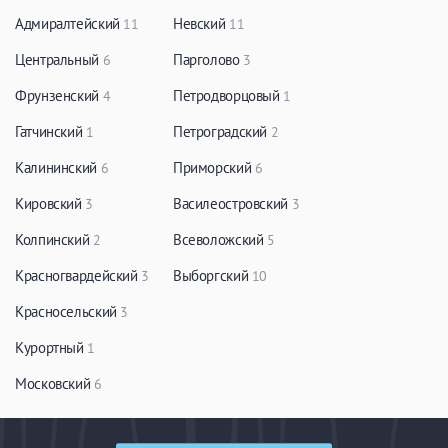
Адмиралтейский
Невский
11
11
Центральный
Парголово
6
3
Фрунзенский
Петродворцовый
4
1
Гатчинский
Петроградский
1
2
Калининский
Приморский
6
6
Кировский
Василеостровский
3
3
Колпинский
Всеволожский
2
5
Красногвардейский
Выборгский
3
10
Красносельский
3
Курортный
1
Московский
6