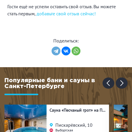
не приняты крепкие спиртные напитки и курение,
Гости ещё не успели оставить свой отзыв. Вы можете
однако всячески поддерживается спортивный настрой
и любовь к здоровому отдыху.
стать первым,
добавьте свой отзыв сейчас!
Поделиться:
Популярные бани и сауны в
Санкт-Петербурге
Сауна «Песчаный грот» на Пискарёвском
Пискарёвский, 10
Выборгская