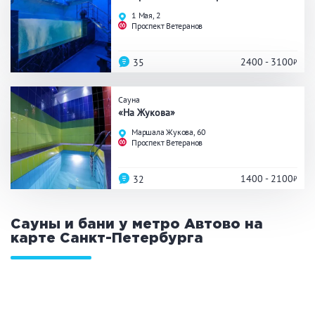
Праздник/Корпоратив
1 Мая, 2
Проспект Ветеранов
2400 - 3100
35
Вместимость
Сауна
до 10 человек
от 10 до 20 человек
«На Жукова»
от 20 человек
Маршала Жукова, 60
Проспект Ветеранов
1400 - 2100
32
Банные услуги
Массаж
Веники
Сауны и бани у метро Автово на
Кедровая бочка
Парильщик/ банщик
карте
Санкт-Петербурга
СПА
Банный чан
Гидромассаж