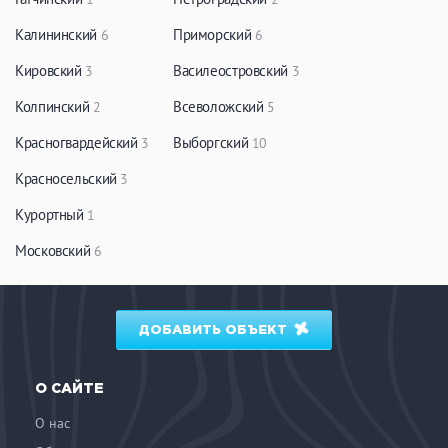
Калининский
Приморский
6
6
Кировский
Василеостровский
3
3
Колпинский
Всеволожский
2
5
Красногвардейский
Выборгский
3
10
Красносельский
3
Курортный
1
Московский
6
ДОБАВИТЬ ОБЪЕКТ
О САЙТЕ
О нас