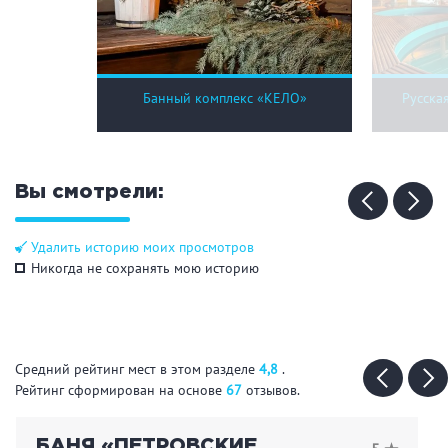
Кальян
Настольные игры
Кухня
Банный комплекс «КЕЛО»
Русска
Мангал/ барбекю
Со своей едой
Заказ по меню
Ресторан/ бар
Вы смотрели:
Удалить историю моих просмотров
Удобства
Никогда не сохранять мою историю
На берегу водоема
Собственная парковка
Комната отдыха
WI-FI
Детская комната
Средний рейтинг мест в этом разделе
4,8
.
Сеновал
Рейтинг сформирован на основе
67
отзывов.
БАНЯ «ПЕТРОВСКИЕ