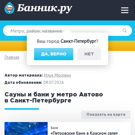
Ваш город
Санкт-Петербург
?
Санкт-Петербург
ДА, ВЕРНО
НЕТ
Главная
Вид парной
Русская баня
Турецкая баня
Илья Москвин
Автор материала:
Финская сауна
08.07.2026
Инфракрасная сауна
Дата обновления:
На дровах
Сауны и бани у метро Автово
в Санкт-Петербурге
Показать на карте
Поводы
Баня
Загородный отдых
Премиум бани
«Петровские бани в Красном селе»