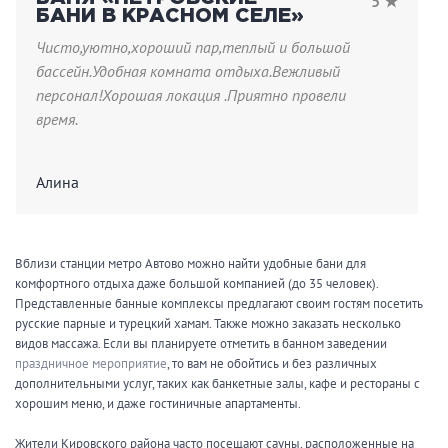
5 ★
БАНИ В КРАСНОМ СЕЛЕ»
ЗАКРЫТЬ
ПРИМЕНИТЬ ФИЛЬТРЫ
Чисто,уютно,хороший пар,теплый и большой
бассейн.Удобная комната отдыха.Вежливый
персонал!Хорошая локация .Приятно провели
время.
Алина
Вблизи станции метро Автово можно найти удобные бани для
комфортного отдыха даже большой компанией (до 35 человек).
Представленные банные комплексы предлагают своим гостям посетить
русские парные и турецкий хамам. Также можно заказать несколько
видов массажа. Если вы планируете отметить в банном заведении
праздничное мероприятие
, то вам не обойтись и без различных
дополнительными услуг, таких как банкетные залы, кафе и рестораны с
хорошим меню, и даже гостиничные апартаменты.
Жители Кировского района часто посещают сауны, расположенные на