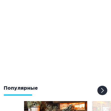
Общие
Круглосуточно
Общественные бани
Банный комплекс
Аква-зона
Джакузи
Купель
Бассейн
Бассейн на улице
Обливная кадушка
Популярные
Развлечения
Бильярд
Караоке