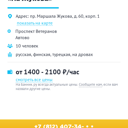
Адрес: пр. Маршала Жукова, д. 60, корп. 1
показать на карте
Проспект Ветеранов
Автово
10 человек
русская
,
финская
,
турецкая
,
на дровах
от 1400 - 2100
₽/час
смотреть все цены
На Банник.ру всегда актуальные цены.
Сообщите нам
, если вам
назвали другие цены.
+7 (812) 407-34- • •