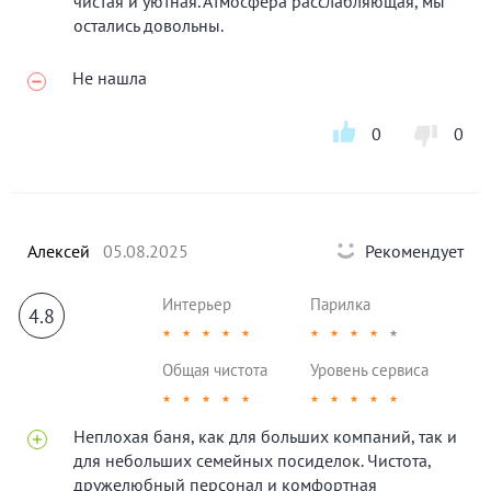
чистая и уютная. Атмосфера расслабляющая, мы
остались довольны.
Не нашла
0
0
Алексей
05.08.2025
Рекомендует
Интерьер
Парилка
4.8
★
★
★
★
★
★
★
★
★
★
Общая чистота
Уровень сервиса
★
★
★
★
★
★
★
★
★
★
Неплохая баня, как для больших компаний, так и
для небольших семейных посиделок. Чистота,
дружелюбный персонал и комфортная