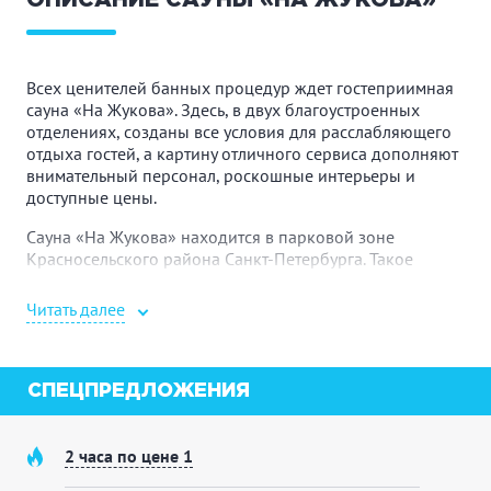
ОПИСАНИЕ САУНЫ «НА ЖУКОВА»
Всех ценителей банных процедур ждет гостеприимная
сауна «На Жукова». Здесь, в двух благоустроенных
отделениях, созданы все условия для расслабляющего
отдыха гостей, а картину отличного сервиса дополняют
внимательный персонал, роскошные интерьеры и
доступные цены.
Сауна «На Жукова» находится в парковой зоне
Красносельского района Санкт-Петербурга. Такое
расположение гарантирует посетителям комплекса
чистый воздух, тишину и полное погружение в
Читать далее
атмосферу традиционного банного отдыха. Царство
жаркого пара и душистых веников вы найдете на
проспекте Маршала Жукова.
СПЕЦПРЕДЛОЖЕНИЯ
Желаете ли вы отдохнуть в теплом семейном кругу,
пообщаться с коллегами в непринужденной обстановке
или устроить веселую банную вечеринку для друзей,
2 часа по цене 1
сауна «На Жукова» послужит идеальным местом для