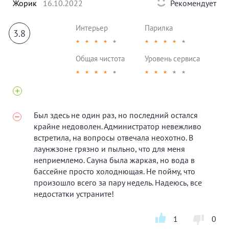
Жорик
16.10.2022
Рекомендует
Интерьер
Парилка
3.8
★
★
★
★
★
★
★
★
★
★
Общая чистота
Уровень сервиса
★
★
★
★
★
★
★
★
★
★
Был здесь не один раз, но последний остался
крайне недоволен. Администратор невежливо
встретила, на вопросы отвечала неохотно. В
лаунжзоне грязно и пыльно, что для меня
неприемлемо. Сауна была жаркая, но вода в
бассейне просто холоднющая. Не пойму, что
произошло всего за пару недель. Надеюсь, все
недостатки устраните!
1
0