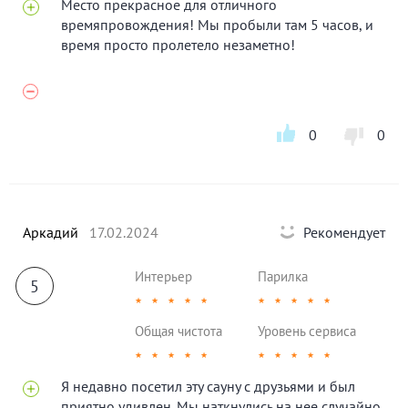
Место прекрасное для отличного
времяпровождения! Мы пробыли там 5 часов, и
время просто пролетело незаметно!
0
0
Аркадий
17.02.2024
Рекомендует
Интерьер
Парилка
5
★
★
★
★
★
★
★
★
★
★
Общая чистота
Уровень сервиса
★
★
★
★
★
★
★
★
★
★
Я недавно посетил эту сауну с друзьями и был
приятно удивлен. Мы наткнулись на нее случайно,