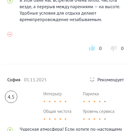
В этой бане нас встретили очень тепло. Чистота
везде, а перерыв между парениями — на высоте.
Удобные условия для отдыха делают
времяпрепровождение незабываемым.
0
0
София
01.11.2025
Рекомендует
Интерьер
Парилка
4.5
★
★
★
★
★
★
★
★
★
★
Общая чистота
Уровень сервиса
★
★
★
★
★
★
★
★
★
★
Чудесная атмосфера! Если хотите по-настоящему