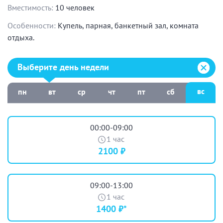
Вместимость:
10 человек
Особенности:
Купель, парная, банкетный зал, комната
отдыха.
Выберите день недели:
Выберите день недели
вс
пн
вт
ср
чт
пт
сб
00:00-09:00
1 час
2100 ₽
09:00-13:00
1 час
1400 ₽*