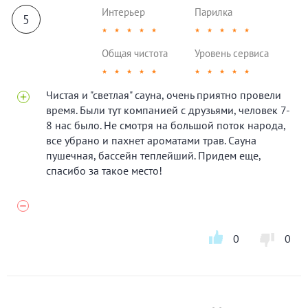
Интерьер
Парилка
5
★
★
★
★
★
★
★
★
★
★
Общая чистота
Уровень сервиса
★
★
★
★
★
★
★
★
★
★
Чистая и "светлая" сауна, очень приятно провели
время. Были тут компанией с друзьями, человек 7-
8 нас было. Не смотря на большой поток народа,
все убрано и пахнет ароматами трав. Сауна
пушечная, бассейн теплейший. Придем еще,
спасибо за такое место!
0
0