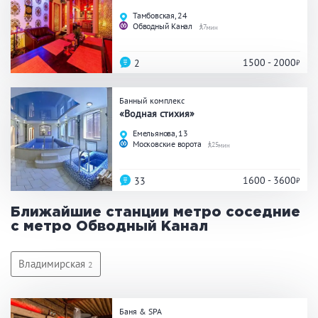
Праздник/Корпоратив
Тамбовская, 24
Обводный Канал
7
1500 - 2000
2
Вместимость
Банный комплекс
до 10 человек
от 10 до 20 человек
«Водная стихия»
от 20 человек
Емельянова, 13
Московские ворота
25
1600 - 3600
33
Банные услуги
Ближайшие станции метро соседние
Массаж
Веники
с метро Обводный Канал
Кедровая бочка
Парильщик/ банщик
СПА
Банный чан
Владимирская
2
Гидромассаж
Баня & SPA