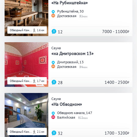
«На Рубинштейна»
Общие
Рубинштейна, 30
Достоевская
2
Круглосуточно
Общественные бани
Обводный Кан...
1.6 км
Банный комплекс
7000 - 11000
12
Сауна
«на Дмитровском 13»
Аква-зона
Дмитровский, 13
Достоевская
4
Джакузи
Купель
Бассейн
Бассейн на улице
Обводный Кан...
1.7 км
1400 - 2500
28
Обливная кадушка
Сауна
«На Обводном»
Обводного канала, 147
Развлечения
Балтийская
12
Бильярд
Караоке
Обводный Кан...
2.1 км
1700 - 3200
32