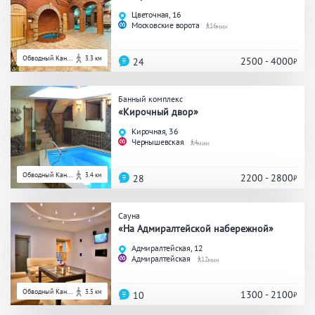
Цветочная, 16
Московские ворота
16
Обводный Кан...
3.3 км
2500 - 4000
24
Банный комплекс
«Кирочный двор»
Кирочная, 36
Чернышевская
4
Обводный Кан...
3.4 км
2200 - 2800
28
Сауна
«На Адмиралтейской набережной»
Адмиралтейская, 12
Адмиралтейская
12
Обводный Кан...
3.5 км
1300 - 2100
10