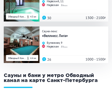
Нарвский, 11
Нарвская
6
Обводный Кан...
4.3 км
1300 - 2100
30
Сауна-люкс
«Веллнесс Лига»
Бумажная, 9
Нарвская
9
Обводный Кан...
4.4 км
1000 - 1500
26
Сауны и бани у метро Обводный
канал на карте
Санкт-Петербурга