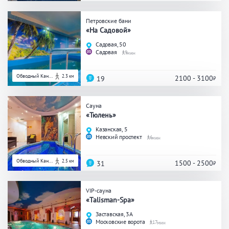
Кальян
Настольные игры
Петровские бани
«На Садовой»
Садовая, 50
Кухня
Садовая
9
Мангал/ барбекю
Со своей едой
Обводный Кан...
2.3 км
2100 - 3100
19
Заказ по меню
Ресторан/ бар
Сауна
«Тюлень»
Удобства
Казанская, 5
Невский проспект
6
На берегу водоема
Собственная парковка
Обводный Кан...
2.5 км
1500 - 2500
31
Комната отдыха
WI-FI
Детская комната
VIP-сауна
Сеновал
«Talisman-Spa»
Заставская, 3А
Московские ворота
17