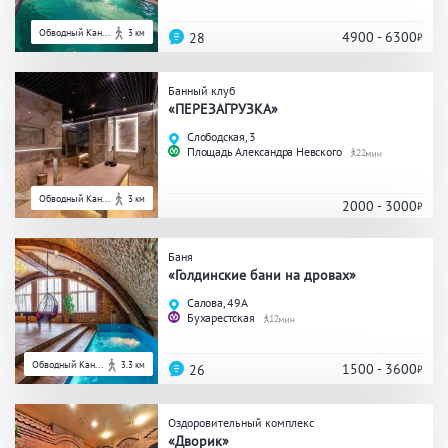
ЗАКРЫТЬ
ПРИМЕНИТЬ ФИЛЬТРЫ
Обводный Кан...
3 км
4900 - 6300
28
Банный клуб
«ПЕРЕЗАГРУЗКА»
Слободская, 3
Площадь Александра Невского
22
Обводный Кан...
3 км
2000 - 3000
Баня
«Голдинские бани на дровах»
Салова, 49А
Бухарестская
12
Обводный Кан...
3.3 км
1500 - 3600
26
Оздоровительный комплекс
«Дворик»