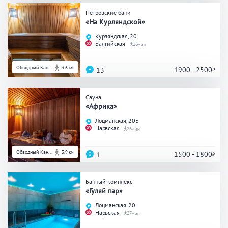
Петровские бани
«На Курляндской»
Курляндская, 20
Балтийская
16
Обводный Кан...
3.6 км
1900 - 2500
13
Сауна
«Африка»
Лоцманская, 20Б
Нарвская
26
Обводный Кан...
3.9 км
1500 - 1800
1
Банный комплекс
«Гуляй пар»
Лоцманская, 20
Нарвская
27