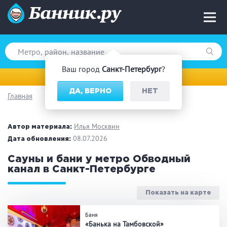
Ваш город
Санкт-Петербург
?
Санкт-Петербург
ДА, ВЕРНО
НЕТ
Главная
Вид парной
Русская баня
Турецкая баня
Илья Москвин
Автор материала:
Финская сауна
08.07.2026
Инфракрасная сауна
Дата обновления:
На дровах
Сауны и бани у метро Обводный
канал
в Санкт-Петербурге
Показать на карте
Поводы
Баня
Загородный отдых
Премиум бани
«Банька на Тамбовской»