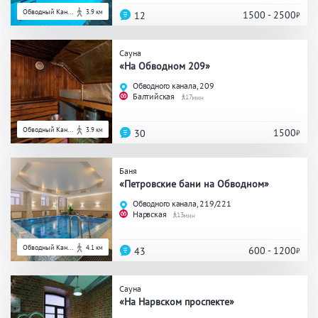
Обводный Кан...
3.9 км
1500 - 2500
12
Сауна
«На Обводном 209»
Обводного канала, 209
Балтийская
17
Обводный Кан...
3.9 км
1500
30
Баня
«Петровские бани на Обводном»
Обводного канала, 219/221
Нарвская
13
Обводный Кан...
4.1 км
600 - 1200
43
Сауна
«На Нарвском проспекте»