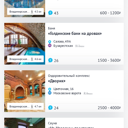
Владимирская...
4.5 км
600 - 1200
43
Баня
«Голдинские бани на дровах»
Салова, 49А
Бухарестская
12
Владимирская...
4.6 км
1500 - 3600
26
Оздоровительный комплекс
«Дворик»
Цветочная, 16
Московские ворота
16
Владимирская...
4.7 км
2500 - 4000
24
Сауна