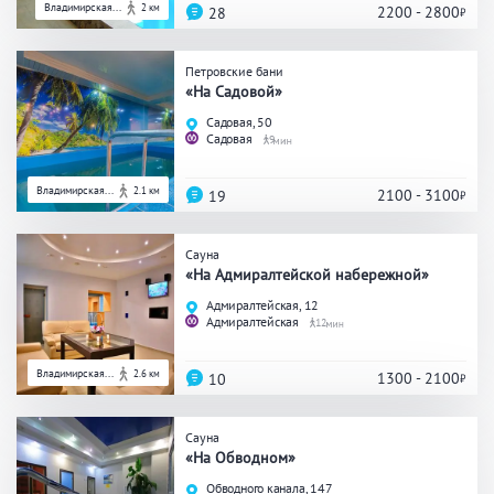
Кальян
Настольные игры
Владимирская...
2 км
2200 - 2800
28
Петровские бани
«На Садовой»
Кухня
Садовая, 50
Садовая
9
Мангал/ барбекю
Со своей едой
Заказ по меню
Ресторан/ бар
Владимирская...
2.1 км
2100 - 3100
19
Сауна
«На Адмиралтейской набережной»
Удобства
Адмиралтейская, 12
Адмиралтейская
12
На берегу водоема
Собственная парковка
Комната отдыха
WI-FI
Владимирская...
2.6 км
1300 - 2100
10
Детская комната
Сеновал
Сауна
«На Обводном»
Обводного канала, 147