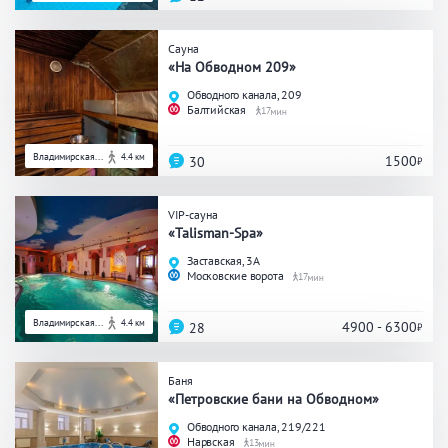
Сауна
«На Обводном 209»
Обводного канала, 209
Балтийская
17
Владимирская...
4.4 км
1500
30
VIP-сауна
«Talisman-Spa»
Заставская, 3А
Московские ворота
17
Владимирская...
4.4 км
4900 - 6300
28
Баня
«Петровские бани на Обводном»
Обводного канала, 219/221
Нарвская
13