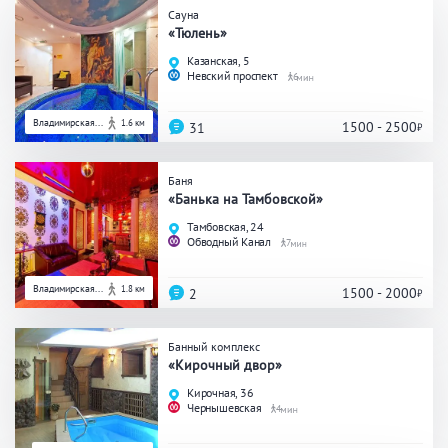
Гостиный двор
Сауна
1
Общие
«Тюлень»
Казанская, 5
Круглосуточно
Общественные бани
Невский проспект
6
Банный комплекс
Владимирская...
1.6 км
1500 - 2500
31
Баня
Аква-зона
«Банька на Тамбовской»
Тамбовская, 24
Джакузи
Купель
Обводный Канал
7
Бассейн
Бассейн на улице
Обливная кадушка
Владимирская...
1.8 км
1500 - 2000
2
Банный комплекс
«Кирочный двор»
Развлечения
Кирочная, 36
Чернышевская
4
Бильярд
Караоке