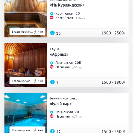
«На Курляндской»
Курляндская, 20
Балтийская
16
Владимирская...
4 км
1900 - 2500
13
Сауна
«Африка»
Лоцманская, 20Б
Нарвская
26
Владимирская...
4 км
1500 - 1800
1
Банный комплекс
«Гуляй пар»
Лоцманская, 20
Нарвская
27
Владимирская...
4 км
1500 - 2500
12