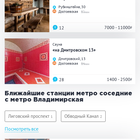
Праздник/Корпоратив
Рубинштейна, 30
Достоевская
2
7000 - 11000
12
Вместимость
Сауна
до 10 человек
от 10 до 20 человек
«на Дмитровском 13»
от 20 человек
Дмитровский, 13
Достоевская
4
1400 - 2500
28
Банные услуги
Ближайшие станции метро соседние
Массаж
Веники
с метро Владимирская
Кедровая бочка
Парильщик/ банщик
СПА
Банный чан
Лиговский проспект
Обводный Канал
1
2
Гидромассаж
Посмотреть все
Площадь Восстания
Невский проспект
1
1