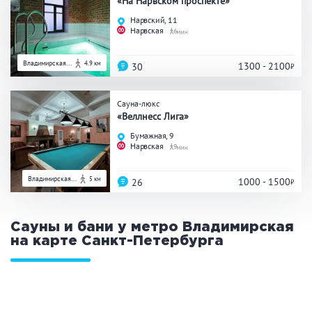
«На Нарвском проспекте»
Нарвский, 11
Нарвская
6
Владимирская...
4.9 км
1300 - 2100
30
Сауна-люкс
«Веллнесс Лига»
Бумажная, 9
Нарвская
9
Владимирская...
5 км
1000 - 1500
26
Сауны и бани у метро Владимирская
на карте
Санкт-Петербурга