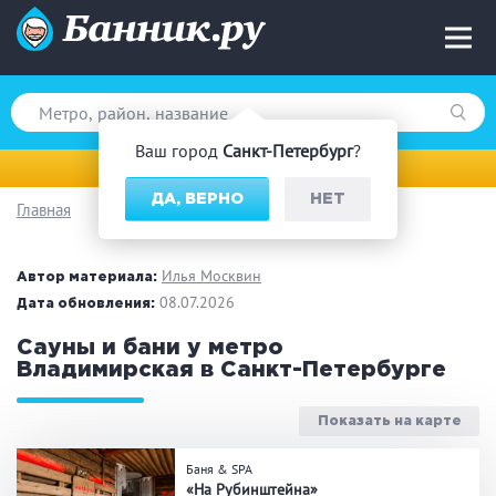
Ваш город
Санкт-Петербург
?
Санкт-Петербург
ДА, ВЕРНО
НЕТ
Главная
Вид парной
Русская баня
Турецкая баня
Илья Москвин
Автор материала:
Финская сауна
08.07.2026
Инфракрасная сауна
Дата обновления:
На дровах
Сауны и бани у метро
Владимирская
в Санкт-Петербурге
Показать на карте
Поводы
Баня & SPA
Загородный отдых
Премиум бани
«На Рубинштейна»