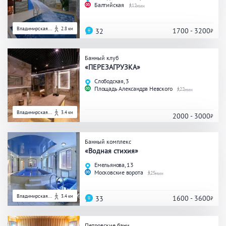
Балтийская
12
ЗАКРЫТЬ
ПРИМЕНИТЬ ФИЛЬТРЫ
Владимирская...
2.8 км
1700 - 3200
32
Банный клуб
«ПЕРЕЗАГРУЗКА»
Слободская, 3
Площадь Александра Невского
22
Владимирская...
3.4 км
2000 - 3000
Банный комплекс
«Водная стихия»
Емельянова, 13
Московские ворота
25
Владимирская...
3.4 км
1600 - 3600
33
Петровские бани