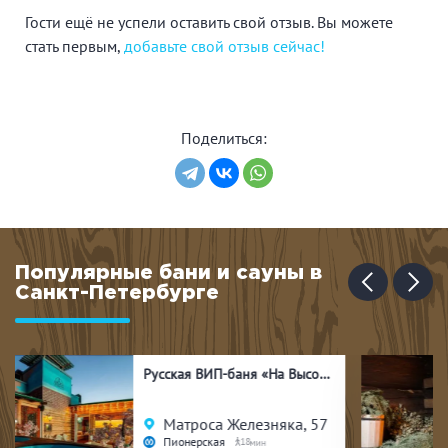
Гости ещё не успели оставить свой отзыв. Вы можете
В каждом отделении есть телевизор с возможностью
стать первым,
добавьте свой отзыв сейчас!
трансляции YouTube каналов. Гости могут заказать еду
по меню из дружественных ресторанов.
Поделиться:
Популярные бани и сауны в
Санкт-Петербурге
Банный комплекс «КЕЛО»
Новосергиевка, 13
Улица Дыбенко