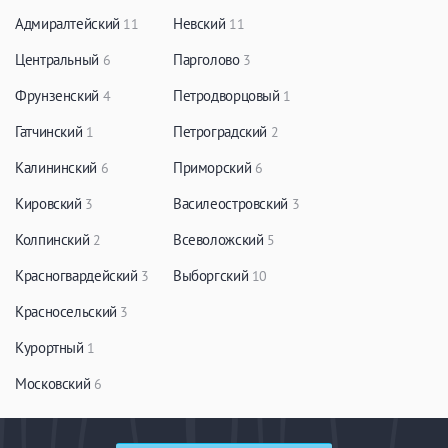
Адмиралтейский
Невский
11
11
Центральный
Парголово
6
3
Фрунзенский
Петродворцовый
4
1
Гатчинский
Петроградский
1
2
Калининский
Приморский
6
6
Кировский
Василеостровский
3
3
Колпинский
Всеволожский
2
5
Красногвардейский
Выборгский
3
10
Красносельский
3
Курортный
1
Московский
6