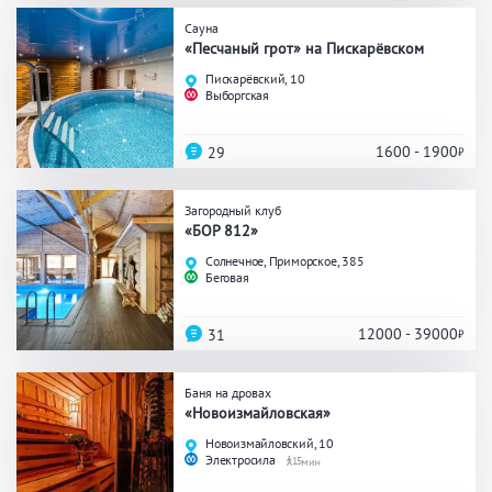
Сауна
Общие
«Песчаный грот» на Пискарёвском
Пискарёвский, 10
Круглосуточно
Общественные бани
Выборгская
Банный комплекс
1600 - 1900
29
Аква-зона
Загородный клуб
«БОР 812»
Джакузи
Купель
Солнечное, Приморское, 385
Беговая
Бассейн
Бассейн на улице
Обливная кадушка
12000 - 39000
31
Баня на дровах
«Новоизмайловская»
Развлечения
Новоизмайловский, 10
Электросила
15
Бильярд
Караоке