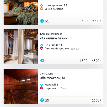
Праздник/Корпоратив
Новосергиевка, 13
Улица Дыбенко
3900 - 9900
51
Вместимость
Банный комплекс
до 10 человек
от 10 до 20 человек
«Семейные бани»
от 20 человек
Ленинский, 144
Ленинский проспект
18
1800 - 14500
1
Банные услуги
Массаж
Веники
Уют-Сауна
«На Межевом, 8»
Кедровая бочка
Парильщик/ банщик
Межевой, 8
СПА
Банный чан
Нарвская
26
Гидромассаж
1500
23