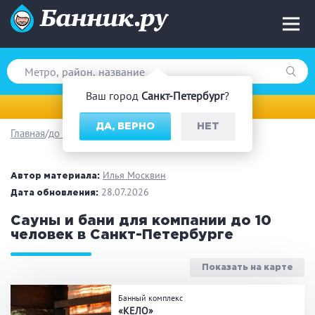
Ваш город
Санкт-Петербург
?
Санкт-Петербург
ДА, ВЕРНО
НЕТ
Главная
до 10 человек
Вид парной
Русская баня
Турецкая баня
Илья Москвин
Автор материала:
Финская сауна
28.07.2026
Инфракрасная сауна
Дата обновления:
На дровах
Сауны и бани для компании до 10
человек в Санкт-Петербурге
Показать на карте
Поводы
Банный комплекс
Загородный отдых
Премиум бани
«КЕЛО»