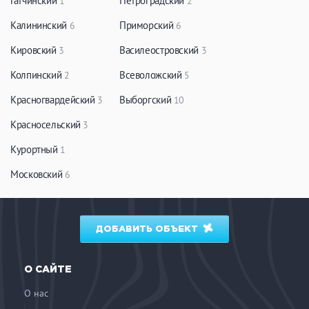
Гатчинский
Петроградский
1
2
Калининский
Приморский
6
6
Кировский
Василеостровский
3
3
Колпинский
Всеволожский
2
5
Красногвардейский
Выборгский
3
10
Красносельский
3
Курортный
1
Московский
6
ДОБАВИТЬ ОБЪЕКТ
О САЙТЕ
О нас