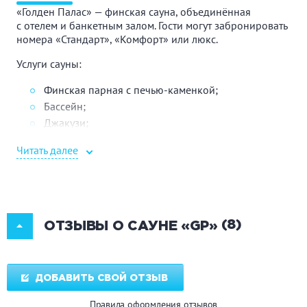
«Голден Палас» — финская сауна, объединённая
с отелем и банкетным залом. Гости могут забронировать
номера «Стандарт», «Комфорт» или люкс.
Услуги сауны:
Финская парная с печью-каменкой;
Бассейн;
Джакузи;
Обливная кадушка;
Читать далее
Душ;
Эфирные масла для ароматерапии в парилке или
для массажа;
Комплект банных принадлежностей по запросу.
(8)
ОТЗЫВЫ О САУНЕ «GP»
Зона отдыха:
Банкетный зал на 15 человек с камином;
Игры: бильярд, аэрохоккей, нарды, покер;
ДОБАВИТЬ СВОЙ ОТЗЫВ
Большой экран с проектором;
Правила оформления отзывов
Аудиосистема, светомузыка;