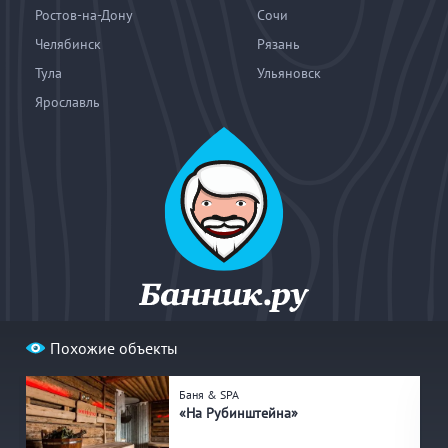
Ростов-на-Дону
Сочи
Челябинск
Рязань
Тула
Ульяновск
Ярославль
Похожие объекты
© 2004—2026
«Банник.ру». При использовании материалов
гиперссылка на bannik.ru обязательна.
Баня & SPA
«На Рубинштейна»