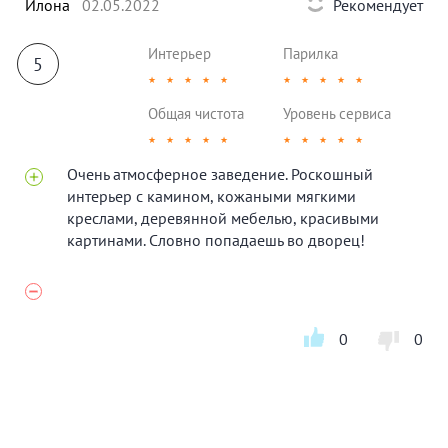
Илона
02.05.2022
Рекомендует
Интерьер
Парилка
5
★
★
★
★
★
★
★
★
★
★
Общая чистота
Уровень сервиса
★
★
★
★
★
★
★
★
★
★
Очень атмосферное заведение. Роскошный
интерьер с камином, кожаными мягкими
креслами, деревянной мебелью, красивыми
картинами. Словно попадаешь во дворец!
0
0