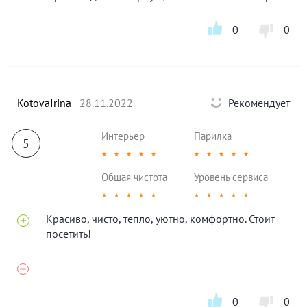
2600 руб., сутки — 3200 руб.
цена за дополнительный
час — 500 руб.
0
0
Мы рады приветствовать вас у нас. Нам очень приятно,
что вы выбрали отель «Голден Палас», и постараемся
сделать отдых для вас незабываемым.
KotovaIrina
28.11.2022
Рекомендует
Интерьер
Парилка
5
★
★
★
★
★
★
★
★
★
★
Общая чистота
Уровень сервиса
★
★
★
★
★
★
★
★
★
★
Красиво, чисто, тепло, уютно, комфортно. Стоит
посетить!
0
0