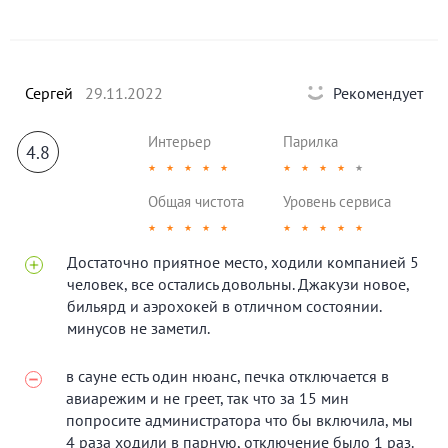
Отель предоставляет:
Бесплатная парковка для гостей отеля
Wi-Fi
Сергей
29.11.2022
Рекомендует
Завтраки за (дополнительную плату)
Косметические принадлежности
Интерьер
Парилка
Телевизор
4.8
Фен
★
★
★
★
★
★
★
★
★
★
Мини холодильник
Общая чистота
Уровень сервиса
Кондиционер
★
★
★
★
★
★
★
★
★
★
Конфиденциальность
Достаточно приятное место, ходили компанией 5
Номер «Стандарт»
Стоимость:
3 часа — 1200 руб.
12 часов
человек, все остались довольны. Джакузи новое,
— 2200 руб., сутки — 2300 руб.
цена за дополнительный
бильярд и аэрохокей в отличном состоянии.
час — 500 руб.
минусов не заметил.
Номер «Комфорт»
Стоимость:
3 часа — 1400 руб.
12 часов
в сауне есть один нюанс, печка отключается в
— 2400 руб., сутки — 2700 руб.
цена за дополнительный
час — 500 руб.
авиарежим и не греет, так что за 15 мин
попросите администратора что бы включила, мы
Номер «Люкс»
Стоимость:
3 часа — 1600 руб.
12 часов —
4 раза ходили в парную, отключение было 1 раз.