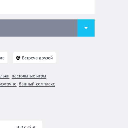
ив
Встреча друзей
альян
настольные игры
осуточно
банный комплекс
500 руб. ₽