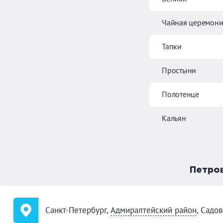
Чайная церемони
Тапки
Простыни
Полотенце
Кальян
Петров
Санкт-Петербург,
Адмиралтейский район
, Садов