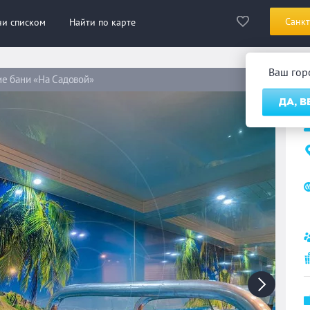
Санкт
ни списком
Найти по карте
Ваш го
е бани «На Садовой»
П
ДА, 