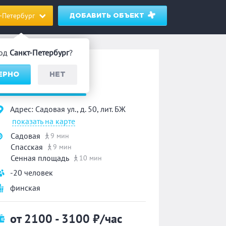
-Петербург
ДОБАВИТЬ ОБЪЕКТ
род
Санкт-Петербург
?
етровские бани
ВЕРНО
НЕТ
«На Садовой»
Адрес: Садовая ул., д. 50, лит. БЖ
показать на карте
Садовая
9 мин
Спасская
9 мин
Сенная площадь
10 мин
-20 человек
финская
от 2100 - 3100
₽/час