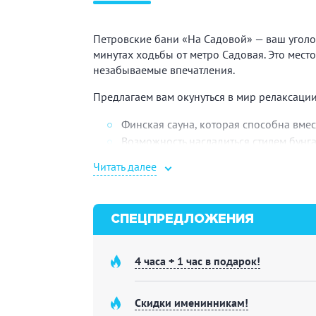
Петровские бани «На Садовой» — ваш уголо
минутах ходьбы от метро Садовая. Это место
незабываемые впечатления.
Предлагаем вам окунуться в мир релаксаци
Финская сауна, которая способна вмес
Возможность насладиться стилем бунг
пальм.
Читать далее
Банкетный зал для организации празд
для комфортного проживания.
Большой бассейн: окунитесь в просто
СПЕЦПРЕДЛОЖЕНИЯ
составляет 1,6 метра. Сочетание свеж
для полного релакса и погружения в а
4 часа + 1 час в подарок!
Приходите в Петровские бани «На Садовой»,
повседневной суеты и насладиться идеальн
станет незабываемым и приятным воспомин
Скидки именинникам!