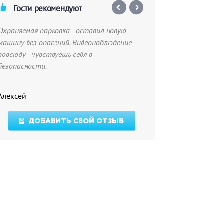
Гости рекомендуют
Охраняемая парковка - оставил новую
Фруктовая таре
машину без опасений. Видеонаблюдение
предоплату - пр
повсюду - чувствуешь себя в
манго, виноград 
безопасности.
Алексей
Анастасия
ДОБАВИТЬ СВОЙ ОТЗЫВ