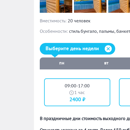
Вместимость:
20 человек
Особенности:
стиль бунгало, пальмы,
банкет
Выберите день недели:
Выберите день недели
пн
вт
09:00-17:00
1 час
2400 ₽
В праздничные дни стоимость выходного д