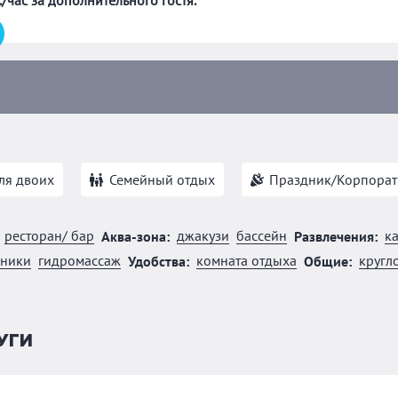
./час за дополнительного гостя.
ля двоих
Семейный отдых
Праздник/Корпорат
ресторан/ бар
джакузи
бассейн
к
Аква-зона:
Развлечения:
еники
гидромассаж
комната отдыха
кругл
Удобства:
Общие:
УГИ