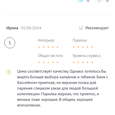
0
0
Ирина
02.06.2024
Рекомендует
Интерьер
Парилка
5
★
★
★
★
★
★
★
★
★
★
Общая чистота
Уровень сервиса
★
★
★
★
★
★
★
★
★
★
Цена соответствует качеству. Однако хотелось бы
видеть больше выбора кальянов и табаков. Баня с
бассейном приятная, но верхняя полка для
парения слишком узкая для людей большой
комплекции. Парилка жаркая, что приятно, и
веники тоже хорошие. В общем, хорошее
впечатление.