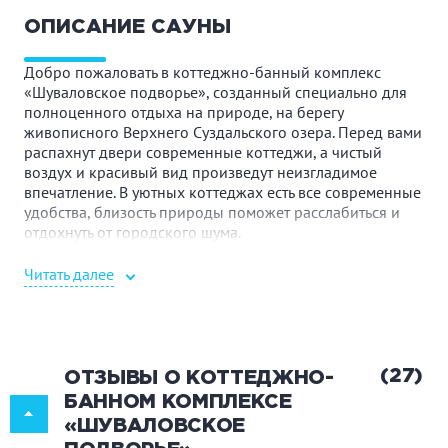
ОПИСАНИЕ САУНЫ
Добро пожаловать в коттеджно-банный комплекс
«Шуваловское подворье», созданный специально для
полноценного отдыха на природе, на берегу
живописного Верхнего Суздальского озера. Перед вами
распахнут двери современные коттеджи, а чистый
воздух и красивый вид произведут неизгладимое
впечатление. В уютных коттеджах есть все современные
удобства, близость природы поможет расслабиться и
отдохнуть от городского шума.
Коттеджно-банный комплекс расположен на берегу
Читать далее
озера и при этом всего в нескольких сотнях метров от
станции метро Озерки. Такое расположение позволяет
пользоваться всеми благами цивилизации в удаленном
от шума большого города месте. Сюда легко добраться
на метро, а если вы все-таки решили ехать на
(27)
ОТЗЫВЫ О КОТТЕДЖНО-
собственном транспорте и при этом не отказывать себе
БАННОМ КОМПЛЕКСЕ
в полноценном веселье, можно воспользоваться
«ШУВАЛОВСКОЕ
услугой «трезвый водитель», которая сделает ваш