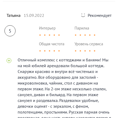
Татьяна
15.09.2022
Рекомендует
Интерьер
Парилка
5
★
★
★
★
★
★
★
★
★
★
Общая чистота
Уровень сервиса
★
★
★
★
★
★
★
★
★
★
Отличный комплекс с коттеджами и банями! Мы
на мой юбилей арендовали большой коттедж.
Снаружи красиво и внутри всё чистенько и
аккуратно. Все оборудовано для застолий -
микроволновка, чайник, стол с диваном на
первом этаже. На 2-ом этаже несколько спален,
санузел, диван и бильярд. На первом этаже
санузел и раздевалка. Раздевалки удобные,
девочки оценят - с зеркалом, с феном,
полотенцами, простынями. Русская парная очень
просторная, одна часть купели находится прямо в