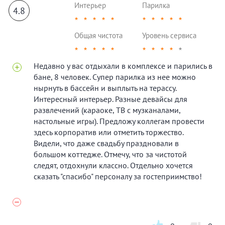
Интерьер
Парилка
4.8
★
★
★
★
★
★
★
★
★
★
Общая чистота
Уровень сервиса
★
★
★
★
★
★
★
★
★
★
Недавно у вас отдыхали в комплексе и парились в
бане, 8 человек. Супер парилка из нее можно
нырнуть в бассейн и выплыть на терассу.
Интересный интерьер. Разные девайсы для
развлечений (караоке, ТВ с музканалами,
настольные игры). Предложу коллегам провести
здесь корпоратив или отметить торжество.
Видели, что даже свадьбу праздновали в
большом коттедже. Отмечу, что за чистотой
следят, отдохнули классно. Отдельно хочется
сказать "спасибо" персоналу за гостеприимство!