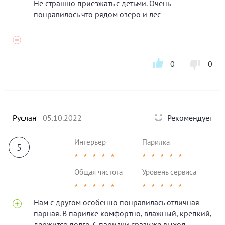
Не страшно приезжать с детьми. Очень
понравилось что рядом озеро и лес
0
0
Руслан
05.10.2022
Рекомендует
Интерьер
Парилка
5
★
★
★
★
★
★
★
★
★
★
Общая чистота
Уровень сервиса
★
★
★
★
★
★
★
★
★
★
Нам с другом особенно понравилась отличная
парная. В парилке комфортно, влажный, крепкий,
держится долго. С парилки сразу же выход