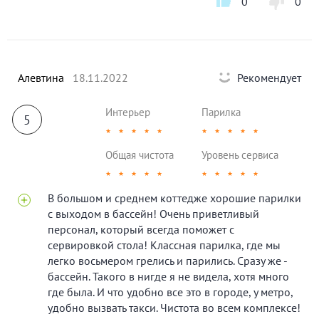
0
0
Алевтина
18.11.2022
Рекомендует
Интерьер
Парилка
5
★
★
★
★
★
★
★
★
★
★
Общая чистота
Уровень сервиса
★
★
★
★
★
★
★
★
★
★
В большом и среднем коттедже хорошие парилки
с выходом в бассейн! Очень приветливый
персонал, который всегда поможет с
сервировкой стола! Классная парилка, где мы
легко восьмером грелись и парились. Сразу же -
бассейн. Такого в нигде я не видела, хотя много
где была. И что удобно все это в городе, у метро,
удобно вызвать такси. Чистота во всем комплексе!