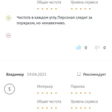
Общая чистота
Уровень сервиса
★
★
★
★
★
★
★
★
★
★
Чистота в каждом углу. Персонал следит за
порядком, но ненавязчиво.
0
0
Владимир
19.04.2025
Рекомендует
Интерьер
Парилка
5
★
★
★
★
★
★
★
★
★
★
Общая чистота
Уровень сервиса
★
★
★
★
★
★
★
★
★
★