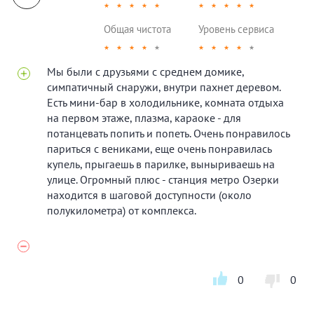
★
★
★
★
★
★
★
★
★
★
Общая чистота
Уровень сервиса
★
★
★
★
★
★
★
★
★
★
Мы были с друзьями с среднем домике,
симпатичный снаружи, внутри пахнет деревом.
Есть мини-бар в холодильнике, комната отдыха
на первом этаже, плазма, караоке - для
потанцевать попить и попеть. Очень понравилось
париться с вениками, еще очень понравилась
купель, прыгаешь в парилке, выныриваешь на
улице. Огромный плюс - станция метро Озерки
находится в шаговой доступности (около
полукилометра) от комплекса.
0
0