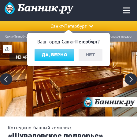
Санкт-Петербург
Санкт-Петербург
Выборгский район
Коттеджно-банный комплекс «Шуваловское подворье»
Ваш город
Санкт-Петербург
?
ДА, ВЕРНО
НЕТ
ИЗ АРХИВА
Коттеджно-банный комплекс
«Шуваловское подворье»