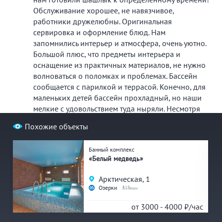
Обслуживание хорошее, не навязчивое,
работники дружелюбны. Оригинальная
сервировка и оформление блюд. Нам
запомнились интерьер и атмосфера, очень уютно.
Большой плюс, что предметы интерьера и
оснащение из практичных материалов, не нужно
волноваться о поломках и проблемах. Бассейн
сообщается с парилкой и террасой. Конечно, для
маленьких детей бассейн прохладный, но наши
мелкие с удовольствием туда ныряли. Несмотря
на близость к метро чувствуется атмосфера
Похожие объекты
загородного отдыха. Замечательное место для
досуга! Удобно, что можно оплатить
Банный комплекс
бронирование коттеджа по куэр-коду. Скоро
«Белый медведь»
посетим третий раз и получим постоянный
дисконт))
Арктическая, 1
Озерки
18
В последний раз печь была не сильно растоплена,
с
от 3000 - 4000
₽/час
не хватало разогреть каменку для хорошего пара