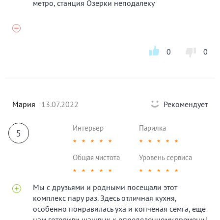
метро, станция Озерки неподалеку
0
0
Мария
13.07.2022
Рекомендует
Интерьер
Парилка
5
★
★
★
★
★
★
★
★
★
★
Общая чистота
Уровень сервиса
★
★
★
★
★
★
★
★
★
★
Мы с друзьями и родными посещали этот
комплекс пару раз. Здесь отличная кухня,
особенно понравилась уха и копченая семга, еще
нам готовили шашлык к определенному времени!