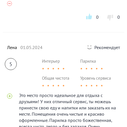
0
0
Лена
01.05.2024
Рекомендует
Интерьер
Парилка
5
★
★
★
★
★
★
★
★
★
★
Общая чистота
Уровень сервиса
★
★
★
★
★
★
★
★
★
★
Это место просто идеальное для отдыха с
друзьями! У них отличный сервис, ты можешь
принести свою еду и напитки или заказать их на
месте. Помещения очень чистые и красиво
оформленные. Парилка просто божественная,
всегда чисто, тепло и без запахов. Очень