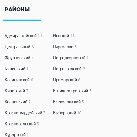
РАЙОНЫ
Адмиралтейский
Невский
11
11
Центральный
Парголово
6
3
Фрунзенский
Петродворцовый
4
1
Гатчинский
Петроградский
1
2
Калининский
Приморский
6
6
Кировский
Василеостровский
3
3
Колпинский
Всеволожский
2
5
Красногвардейский
Выборгский
3
10
Красносельский
3
Курортный
1