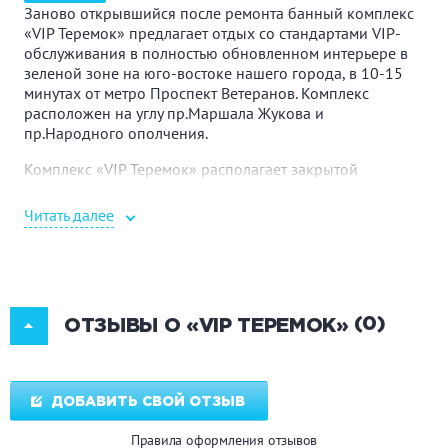
Заново открывшийся после ремонта банный комплекс
«VIP Теремок» предлагает отдых со стандартами VIP-
обслуживания в полностью обновленном интерьере в
зеленой зоне на юго-востоке нашего города, в 10-15
минутах от метро Проспект Ветеранов. Комплекс
расположен на углу пр.Маршала Жукова и
пр.Народного ополчения.
Комплекс «VIP Теремок» располагает закрытой
территорией, поэтому банный отдых можно сочетать с
отдыхом на природе, который ничто не нарушит. Гостям
Читать далее
предоставляется все необходимое: веники (дуб, береза,
эвкалипт), услуги парильщика/массажиста и все виды
массажа от мыльного до массажа со скрабом.
На первом этаже большого коттеджа вас всегда ждет
жаркая финская сауна, просторный бассейн с
(0)
ОТЗЫВЫ О «VIP ТЕРЕМОК»
подогревом воды и очистительной системой и уютной
зоной отдыха.
На втором этаже гости могут расположиться в теплой
ДОБАВИТЬ СВОЙ ОТЗЫВ
гостиной с камином, посмотреть спутниковое
телевидение или DVD, попеть под караоке, сыграть в
Правила оформления отзывов