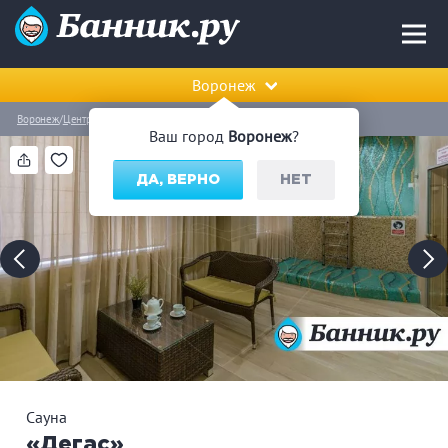
Воронеж
Воронеж
Центральный район
Сауна «Дегас»
Ваш город
Воронеж
?
ДА, ВЕРНО
НЕТ
Сауна
«Дегас»