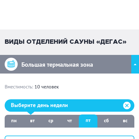
ВИДЫ ОТДЕЛЕНИЙ САУНЫ «ДЕГАС»
Большая термальная зона
Вместимость:
10 человек
Выберите день недели:
Выберите день недели
пт
пн
вт
ср
чт
сб
вс