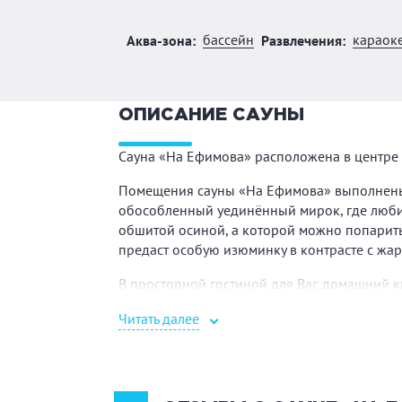
бассейн
караок
Аква-зона:
Развлечения:
ОПИСАНИЕ САУНЫ
Сауна «На Ефимова» расположена в центре 
Помещения сауны «На Ефимова» выполнены в
обособленный уединённый мирок, где люби
обшитой осиной, а которой можно попаритьс
предаст особую изюминку в контрасте с жа
В просторной гостиной для Вас домашний к
отдохнуть и расслабиться найдут удовлетво
Читать далее
Доброжелательный и заботливый персонал с
радостью со всей семьёй.
Приятным бонусом для гостей будет набор 