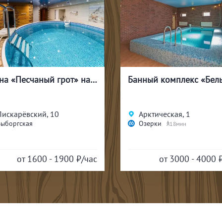
Сауна «Песчаный грот» на Пискарёвском
Пискарёвский, 10
Арктическая, 1
Выборгская
Озерки
18
от 1600 - 1900
₽/час
от 3000 - 4000