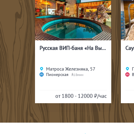
Русская ВИП-баня «На Высоте»
5Л
Матроса Железняка, 57
Пионерская
18
6000
₽/час
от 1800 - 12000
₽/час