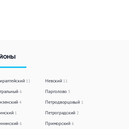
ЙОНЫ
иралтейский
Невский
11
11
тральный
Парголово
6
3
нзенский
Петродворцовый
4
1
чинский
Петроградский
1
2
ининский
Приморский
6
6