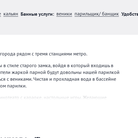
е
кальян
веники
парильщик/ банщик
Банные услуги:
Удобств
города рядом с тремя станциями метро.
 стиле старого замка, войдя в который входишь в
тели жаркой парной будут довольны нашей парилкой
я с вениками. Чистая и прохладная вода в бассейне
ром парилки.
инотеатр с караоке, настольные игры. Желающие
рение в маленькой комнате отдыха.
 любовью обслужит вас и ваших друзей, примет с
средств личной гигиены (одноразовые шампунь, мыло,