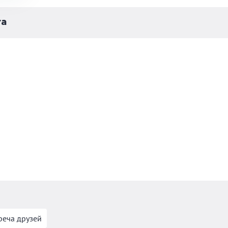
га
реча друзей