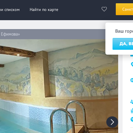
Санкт
ни списком
Найти по карте
Ваш го
а Ефимова»
С
ДА, 