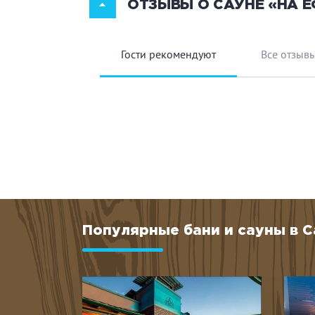
ОТЗЫВЫ О САУНЕ «НА 
бритвенные принадлежности, расчёски). В п
плавательные атрибуты и прочие игры не да
Гости рекомендуют
Все отзыв
Популярные бани и сауны в 