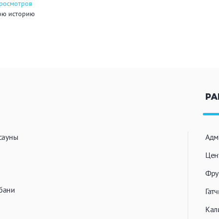
просмотров
ою историю
РА
сауны
Адм
Цен
Фру
бани
Гат
Кал