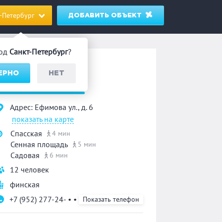
-Петербург
ДОБАВИТЬ ОБЪЕКТ
род
Санкт-Петербург
?
ауна
ВЕРНО
НЕТ
«На Ефимова»
Адрес: Ефимова ул., д. 6
показать на карте
Спасская
4 мин
Сенная площадь
5 мин
Садовая
6 мин
12 человек
финская
+7 (952) 277-24- • •
Показать телефон