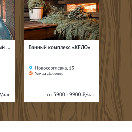
Банный комплекс «Белый медведь»
Банный комплекс «КЕЛО»
Новосергиевка, 13
Кржиж
Улица Дыбенко
Просп
₽/час
от 3900 - 9900
₽/час